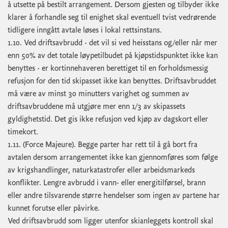
å utsette på bestilt arrangement. Dersom gjesten og tilbyder ikke
klarer å forhandle seg til enighet skal eventuell tvist vedrørende
tidligere inngått avtale løses i lokal rettsinstans.
1.10. Ved driftsavbrudd - det vil si ved heisstans og/eller når mer
enn 50% av det totale løypetilbudet på kjøpstidspunktet ikke kan
benyttes - er kortinnehaveren berettiget til en forholdsmessig
refusjon for den tid skipasset ikke kan benyttes. Driftsavbruddet
må være av minst 30 minutters varighet og summen av
driftsavbruddene må utgjøre mer enn 1/3 av skipassets
gyldighetstid. Det gis ikke refusjon ved kjøp av dagskort eller
timekort.
1.11. (Force Majeure). Begge parter har rett til å gå bort fra
avtalen dersom arrangementet ikke kan gjennomføres som følge
av krigshandlinger, naturkatastrofer eller arbeidsmarkeds
konflikter. Lengre avbrudd i vann- eller energitilførsel, brann
eller andre tilsvarende større hendelser som ingen av partene har
kunnet forutse eller påvirke.
Ved driftsavbrudd som ligger utenfor skianleggets kontroll skal