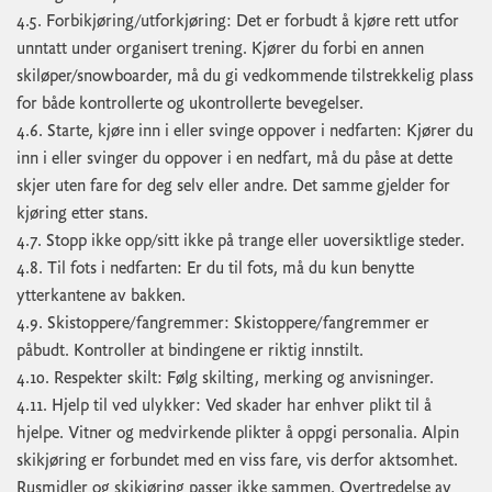
4.5. Forbikjøring/utforkjøring: Det er forbudt å kjøre rett utfor
unntatt under organisert trening. Kjører du forbi en annen
skiløper/snowboarder, må du gi vedkommende tilstrekkelig plass
for både kontrollerte og ukontrollerte bevegelser.
4.6. Starte, kjøre inn i eller svinge oppover i nedfarten: Kjører du
inn i eller svinger du oppover i en nedfart, må du påse at dette
skjer uten fare for deg selv eller andre. Det samme gjelder for
kjøring etter stans.
4.7. Stopp ikke opp/sitt ikke på trange eller uoversiktlige steder.
4.8. Til fots i nedfarten: Er du til fots, må du kun benytte
ytterkantene av bakken.
4.9. Skistoppere/fangremmer: Skistoppere/fangremmer er
påbudt. Kontroller at bindingene er riktig innstilt.
4.10. Respekter skilt: Følg skilting, merking og anvisninger.
4.11. Hjelp til ved ulykker: Ved skader har enhver plikt til å
hjelpe. Vitner og medvirkende plikter å oppgi personalia. Alpin
skikjøring er forbundet med en viss fare, vis derfor aktsomhet.
Rusmidler og skikjøring passer ikke sammen. Overtredelse av