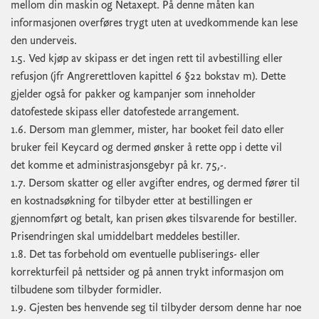
mellom din maskin og Netaxept. På denne måten kan
informasjonen overføres trygt uten at uvedkommende kan lese
den underveis.
1.5. Ved kjøp av skipass er det ingen rett til avbestilling eller
refusjon (jfr Angrerettloven kapittel 6 §22 bokstav m). Dette
gjelder også for pakker og kampanjer som inneholder
datofestede skipass eller datofestede arrangement.
1.6. Dersom man glemmer, mister, har booket feil dato eller
bruker feil Keycard og dermed ønsker å rette opp i dette vil
det komme et administrasjonsgebyr på kr. 75,-.
1.7. Dersom skatter og eller avgifter endres, og dermed fører til
en kostnadsøkning for tilbyder etter at bestillingen er
gjennomført og betalt, kan prisen økes tilsvarende for bestiller.
Prisendringen skal umiddelbart meddeles bestiller.
1.8. Det tas forbehold om eventuelle publiserings- eller
korrekturfeil på nettsider og på annen trykt informasjon om
tilbudene som tilbyder formidler.
1.9. Gjesten bes henvende seg til tilbyder dersom denne har noe