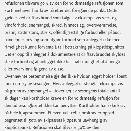
refusjonen tilsvare 50% av den forholdsmessige refusjonen som
kortinnehaver har krav på etter det foregående punkt. Dette
gjelder ved driftsavbrudd som følge av eksempelvis vær- og
vindforhold, snømangel, skred, lynnedslag, oversvømmelse,
brann, strømstans, streik, offentligrettslige forbud eller påbud,
pandemier m.v. og som utgjør forhold som anlegget ikke med
rimelighet kunne forvente å ta i betraktning på kjøpstidspunktet.
Det er opp til anlegget å dokumentere at driftsavbruddet skyldes
slike forhold og at anlegget ikke har hatt mulighet til å unngå
eller overvinne følgene av disse.
Ovennevnte bestemmelse gjelder ikke hvis anlegget holder åpent
mer enn 1/3 av sesongen. Hvis anlegget er stengt – eksempelvis
på grunn av snømangel – utover 1/3 av sesongens totale antall
skidager kan kortholder kreve en forholdsmessig refusjon for
den tid sesongkortet ikke kan benyttes. Kortholder har ikke krav
på hele kjøpesummen. Et eventuelt refusjonskrav er oppad
begrenset til 50% av skipassets kjøpesum uavhengig av
kjøptidspunkt. Refusjonen skal tilsvare 50% av den