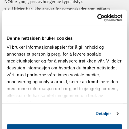
NOK 2 500,-, pris avhenger av type utstyr.
2.5. Utleier har ikke ansvar for personskader som påføres
leietaker, tredjeperson eller utstyr i leieperioden.
2.6. Det refunderes ikke penger for avbrutt leie.
2.7. Utstyret skal returneres til utleier når leieperioden er slutt.
Denne nettsiden bruker cookies
2.8. Det er leietagers ansvar å godkjenne utstyret før bruk.
2.9. Leietager er kjent med at bindingen på alpinski er av
Vi bruker informasjonskapsler for å gi innhold og
utløsningstypen. Dette minsker risikoen for skade, men er ingen
annonser et personlig preg, for å levere sosiale
garanti for sikkerheten. På snowboard er det ikke utløsbare
mediefunksjoner og for å analysere trafikken vår. Vi deler
bindinger.
dessuten informasjon om hvordan du bruker nettstedet
2.10. Ved avbestilling minimum 7 dager før leiestart beholder
vårt, med partnerne våre innen sosiale medier,
Norefjell Skisenter 10 % av beløpet for skiutleie (minimum NOK
annonsering og analysearbeid, som kan kombinere den
med annen informasjon du har gjort tilgjengelig for dem,
400,-).
eller som de har samlet inn gjennom din bruk av
2.11. Er innbetalt beløp mindre enn NOK 400,- beholder Norefjell
tjenestene deres.
Skisenter 100 % av innbetalt beløp.
2.12. Ved avbestilling mellom 0-7 dager før leiestart beholder
Detaljer
Norefjell Skisenter 100 % av innbetalt beløp.