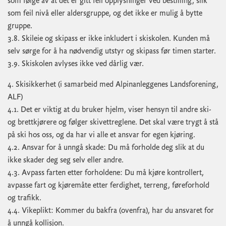
som følge av at det er gitt feil opplysninger ved bestilling, slik
som feil nivå eller aldersgruppe, og det ikke er mulig å bytte
gruppe.
3.8. Skileie og skipass er ikke inkludert i skiskolen. Kunden må
selv sørge for å ha nødvendig utstyr og skipass før timen starter.
3.9. Skiskolen avlyses ikke ved dårlig vær.
4. Skisikkerhet (i samarbeid med Alpinanleggenes Landsforening,
ALF)
4.1. Det er viktig at du bruker hjelm, viser hensyn til andre ski-
og brettkjørere og følger skivettreglene. Det skal være trygt å stå
på ski hos oss, og da har vi alle et ansvar for egen kjøring.
4.2. Ansvar for å unngå skade: Du må forholde deg slik at du
ikke skader deg seg selv eller andre.
4.3. Avpass farten etter forholdene: Du må kjøre kontrollert,
avpasse fart og kjøremåte etter ferdighet, terreng, føreforhold
og trafikk.
4.4. Vikeplikt: Kommer du bakfra (ovenfra), har du ansvaret for
å unngå kollisjon.