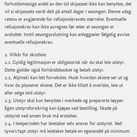
forholdsmessige andel av den tid skipasset ikke kan benyttes, det
vil si skipassets verdi delt på antall dager i sesongen. Denne «dag
raten» er avgjørende for refusjonskravets størrelse. Eventuelle
refusjonskrav kan ikke avregnes før etter at sesongen er
avsluttet. Inntil sesongavslutning kan anleggseier følgelig avvise
eventuelle refusjonskrav.
2. Vilkår for skiutleie
2.1. Gyldig legitimasjon er obligatorisk når du skal leie utstyr.
Dette gjelder også forhåndsbooket og betalt utstyr.
2.2. Alpinski kan lett forveksles. Husk hvordan skiene ser ut og
hvor du plasserer skiene. Det er ikke tillatt å overlate, leie ut
eller selge leid utstyr.
2.3. Utstyr skal kun benyttes i merkede og preparerte løyper.
Egen utstyrsforsikring kan kjøpes ved bestilling. Skade på
utstyret ved annen bruk må erstattes.
2.4. I leieperioden har leietaker selv ansvar for utstyret. Ved
tyveri/tapt utstyr må leietaker betale en egenandel på minimum