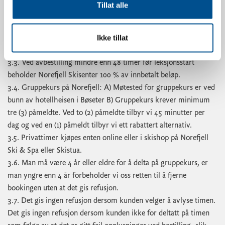
3. Vilkår for skiskole
Tillat alle
3.1. All betaling skjer innen start, online eller over disk i
skiutleien på Skistua eller Norefjell Ski & Spa.
Ikke tillat
3.2. Ved avbestilling senest 48 timer før leksjonsstart
tilbakebetales hele beløpet, minus et gebyr på NOK 250,-.
3.3. Ved avbestilling mindre enn 48 timer før leksjonsstart
beholder Norefjell Skisenter 100 % av innbetalt beløp.
3.4. Gruppekurs på Norefjell: A) Møtested for gruppekurs er ved
bunn av hotellheisen i Bøseter B) Gruppekurs krever minimum
tre (3) påmeldte. Ved to (2) påmeldte tilbyr vi 45 minutter per
dag og ved en (1) påmeldt tilbyr vi ett rabattert alternativ.
3.5. Privattimer kjøpes enten online eller i skishop på Norefjell
Ski & Spa eller Skistua.
3.6.
Man må være 4 år eller eldre for å delta på gruppekurs, er
man yngre enn 4 år forbeholder vi oss retten til å fjerne
bookingen uten at det gis refusjon.
3.7. Det gis ingen refusjon dersom kunden velger å avlyse timen.
Det gis ingen refusjon dersom kunden ikke for deltatt på timen