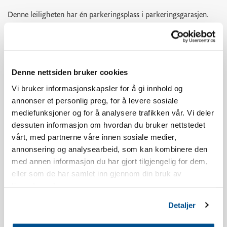
Denne leiligheten har én parkeringsplass i parkeringsgarasjen.
Utover dette må man parkere på parkeringsplass P3 nedenfor
Skistua.
Aldersgrensen for å booke Norefjellstua er 20 år.
Denne nettsiden bruker cookies
Vi bruker informasjonskapsler for å gi innhold og
Røyking er ikke tillatt, se våre bookingbetingelser for mer info.
annonser et personlig preg, for å levere sosiale
mediefunksjoner og for å analysere trafikken vår. Vi deler
Leiligheten har sydvendt balkong, utsikt og beliggenhet vil
dessuten informasjon om hvordan du bruker nettstedet
variere i forhold til hvilket bygg man bor i.
vårt, med partnerne våre innen sosiale medier,
annonsering og analysearbeid, som kan kombinere den
Det kan forekomme støy fra restauranten Olympique utover
med annen informasjon du har gjort tilgjengelig for dem,
kvelden i ferieperioder og helger.
eller som de har samlet inn gjennom din bruk av
tjenestene deres.
Leiligheten er nyoppført.
Detaljer
Inventarliste kjøkken: Oppvasksåpe, oppvaskmaskintabletter,