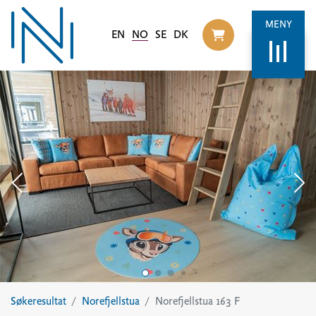
MENY
EN
NO
SE
DK
Til handlekurv
Søkeresultat
Norefjellstua
Norefjellstua 163 F