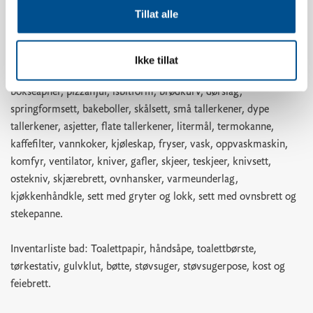
oppvaskbørste, oppvaskklut, shotglass, eggholdere, vinglass,
Tillat alle
whiskyglass, vannglass, kaffekopper, kjøkkenpapir,
kjøkkenpapirholder, ildfast glassform, kakeform, kjevle, saks,
teskjeer, bakepensel, visp, slikkepotte, kjøkkenredskaper,
Ikke tillat
egghakker, potetskreller, rivjern, hvitløkspresse, korketrekker,
bokseåpner, pizzahjul, isbitform, brødkurv, dørslag,
springformsett, bakeboller, skålsett, små tallerkener, dype
tallerkener, asjetter, flate tallerkener, litermål, termokanne,
kaffefilter, vannkoker, kjøleskap, fryser, vask, oppvaskmaskin,
komfyr, ventilator, kniver, gafler, skjeer, teskjeer, knivsett,
ostekniv, skjærebrett, ovnhansker, varmeunderlag,
kjøkkenhåndkle, sett med gryter og lokk, sett med ovnsbrett og
stekepanne.
Inventarliste bad: Toalettpapir, håndsåpe, toalettbørste,
tørkestativ, gulvklut, bøtte, støvsuger, støvsugerpose, kost og
feiebrett.