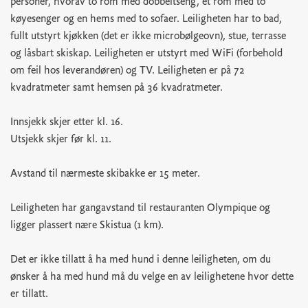
personer, hvorav to rom med dobbeltseng, et rom med to
køyesenger og en hems med to sofaer. Leiligheten har to bad,
fullt utstyrt kjøkken (det er ikke microbølgeovn), stue, terrasse
og låsbart skiskap. Leiligheten er utstyrt med WiFi (forbehold
om feil hos leverandøren) og TV. Leiligheten er på 72
kvadratmeter samt hemsen på 36 kvadratmeter.
Innsjekk skjer etter kl. 16.
Utsjekk skjer før kl. 11.
Avstand til nærmeste skibakke er 15 meter.
Leiligheten har gangavstand til restauranten Olympique og
ligger plassert nære Skistua (1 km).
Det er ikke tillatt å ha med hund i denne leiligheten, om du
ønsker å ha med hund må du velge en av leilighetene hvor dette
er tillatt.