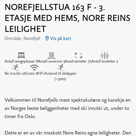
NOREFJELLSTUA 163 F - 3.
ETASJE MED HEMS, NORE REINS
LEILIGHET
Område: Norefjell
Vis på kart
Antall sengeplasser 8
Antall soverom 3
Kvadratmeter 72
Antall toaletter 2
Ski inn/ski ut
Gratis WiFi
Avstand til skiløyper
(<50m)
Velkommen til Norefjells mest spektakulære og kanskje en
av Norges beste beliggenheter med ski inn/ski ut, under to
timer fra Oslo.
Dette er en av vår maskott Nore Reins egne leiligheter. Den