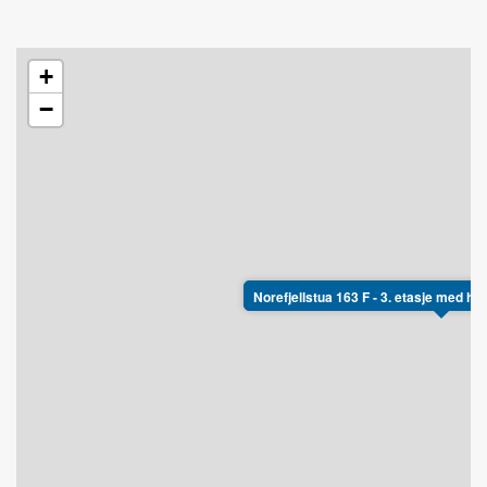
+
−
Norefjellstua 163 F - 3. etasje med he