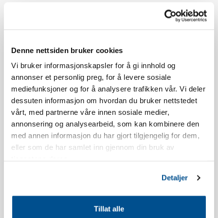
Denne leiligheten har én parkeringsplass i parkeringsgarasjen.
Utover dette må man parkere på parkeringsplass P3 nedenfor
Skistua.
Denne nettsiden bruker cookies
Aldersgrensen for å booke Norefjellstua er 20 år.
Vi bruker informasjonskapsler for å gi innhold og
annonser et personlig preg, for å levere sosiale
Røyking er ikke tillatt, se våre bookingbetingelser for mer info.
mediefunksjoner og for å analysere trafikken vår. Vi deler
dessuten informasjon om hvordan du bruker nettstedet
Leiligheten har sydvendt balkong, utsikt og beliggenhet vil
vårt, med partnerne våre innen sosiale medier,
variere i forhold til hvilket bygg man bor i.
annonsering og analysearbeid, som kan kombinere den
med annen informasjon du har gjort tilgjengelig for dem,
Leiligheten er nyoppført.
eller som de har samlet inn gjennom din bruk av
tjenestene deres.
Inventarliste kjøkken: Oppvasksåpe, oppvaskmaskintabletter,
Detaljer
oppvaskbørste, oppvaskklut, shotglass, eggholdere, vinglass,
whiskyglass, vannglass, kaffekopper, kjøkkenpapir,
kjøkkenpapirholder, ildfast glassform, kakeform, kjevle, saks,
Tillat alle