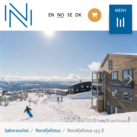
MENY
EN
NO
SE
DK
Til handlekurv
Søkeresultat
Norefjellstua
Norefjellstua 155 E