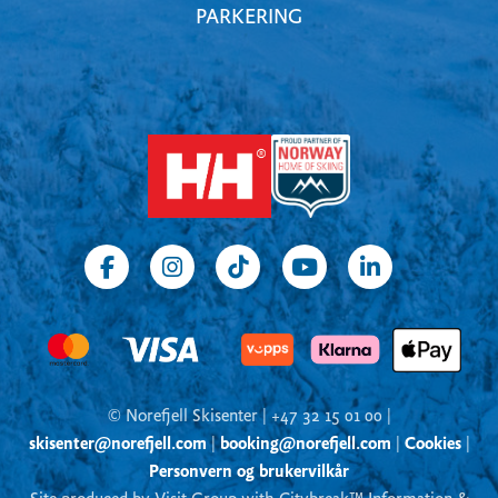
PARKERING
© Norefjell Skisenter | +47 32 15 01 00 |
skisenter@norefjell.com
|
booking@norefjell.com
|
Cookies
|
Personvern og brukervilkår