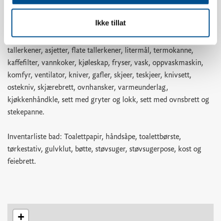
teskjeer, bakepensel, visp, slikkepotte, kjøkkenredskaper,
egghakker, potetskreller, rivjern, hvitløkspresse, korketrekker,
Ikke tillat
bokseåpner, pizzahjul, isbitform, brødkurv, dørslag,
springformsett, bakeboller, skålsett, små tallerkener, dype
tallerkener, asjetter, flate tallerkener, litermål, termokanne,
kaffefilter, vannkoker, kjøleskap, fryser, vask, oppvaskmaskin,
komfyr, ventilator, kniver, gafler, skjeer, teskjeer, knivsett,
ostekniv, skjærebrett, ovnhansker, varmeunderlag,
kjøkkenhåndkle, sett med gryter og lokk, sett med ovnsbrett og
stekepanne.
Inventarliste bad: Toalettpapir, håndsåpe, toalettbørste,
tørkestativ, gulvklut, bøtte, støvsuger, støvsugerpose, kost og
feiebrett.
+