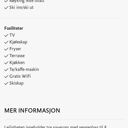
Røyking ikke tillatt
Ski inn/ski ut
Fasiliteter
TV
Kjøleskap
Fryser
Terrasse
Kjøkken
Te/kaffe-maskin
Gratis WiFi
Skiskap
MER INFORMASJON
Leiligheten inneholder tre soverom med sengeplass til 8