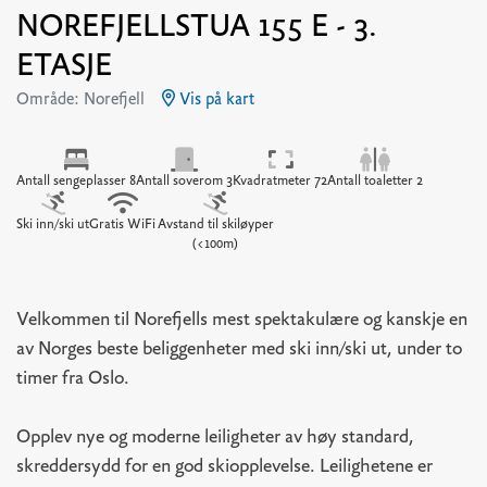
NOREFJELLSTUA 155 E - 3.
ETASJE
Område: Norefjell
Vis på kart
Antall sengeplasser 8
Antall soverom 3
Kvadratmeter 72
Antall toaletter 2
Ski inn/ski ut
Gratis WiFi
Avstand til skiløyper
(<100m)
Velkommen til Norefjells mest spektakulære og kanskje en
av Norges beste beliggenheter med ski inn/ski ut, under to
timer fra Oslo.
Opplev nye og moderne leiligheter av høy standard,
skreddersydd for en god skiopplevelse. Leilighetene er