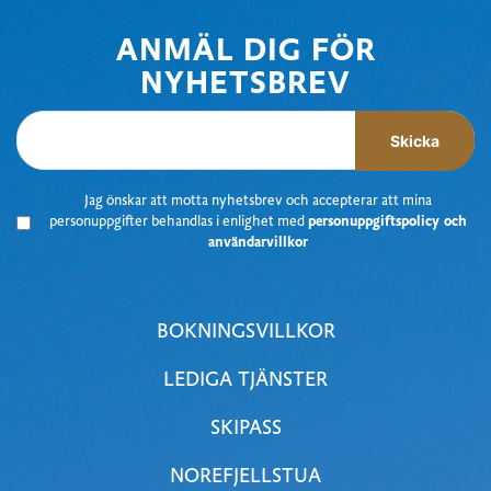
ANMÄL DIG FÖR
NYHETSBREV
Skicka
J
ag önskar att motta nyhetsbrev
och accepterar att mina
personuppgifter behandlas i enlighet med
personuppgiftspolicy och
användarvillkor
BOKNINGSVILLKOR
LEDIGA TJÄNSTER
SKIPASS
NOREFJELLSTUA