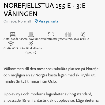
NOREFJELLSTUA 155 E - 3:E
VÅNINGEN
Område: Norefjell
Visa på karta
Antal bäddar 8
Antal sovrum 3
Kvadratmeter 72
Antal WC 2
Ski in/ski ut
Gratis WiFi
Nära till skidbacke
(<100 m)
Välkommen till den mest spektakulära platsen på Norefjell
och möjligen en av Norges bästa lägen med ski in/ski ut,
mindre än två timmar från Oslo.
Upplev nya och moderna lägenheter av hög standard,
anpassade för en fantastisk skidupplevelse. Lägenheterna