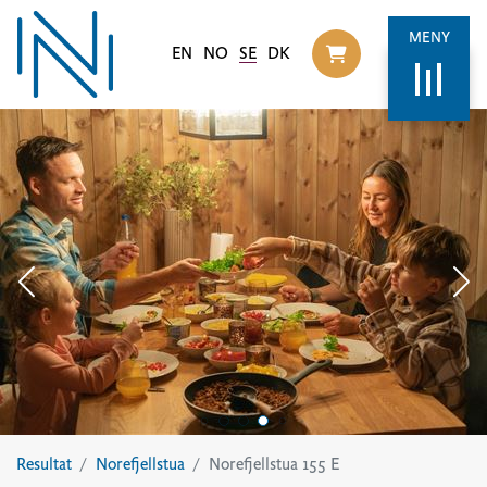
MENY
EN
NO
SE
DK
Til handlekurv
Resultat
Norefjellstua
Norefjellstua 155 E