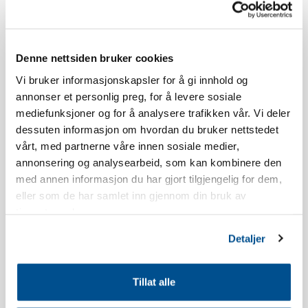
Skistua.
Åldersgränsen för att boka Norefjellstua är 20 år.
Denne nettsiden bruker cookies
Vi bruker informasjonskapsler for å gi innhold og
Rökning är inte tillåten. Se våra bokningsvillkor för mer
annonser et personlig preg, for å levere sosiale
information.
mediefunksjoner og for å analysere trafikken vår. Vi deler
dessuten informasjon om hvordan du bruker nettstedet
Lägenheten har balkong i sydvästläge. Utsikten och läget
vårt, med partnerne våre innen sosiale medier,
kommer variera beroende på vilket byggnad du bor i.
annonsering og analysearbeid, som kan kombinere den
med annen informasjon du har gjort tilgjengelig for dem,
eller som de har samlet inn gjennom din bruk av
Lägenheten är nyuppförd.
tjenestene deres.
Inventarlista kök: Diskmedel, diskmaskintabletter, diskborste,
Detaljer
disktrasa, shotglas, äggkoppar, vinglas, whiskeyglas, vattenglas,
kaffekoppar, kökspapper, kökshållare för papper, ugnssäker
Tillat alle
glasform, kaksform, kavel, sax, teskedar, bakpensel, visp,
slickepott, köksredskap, ägghackare, potatisskalare, rivjärn,