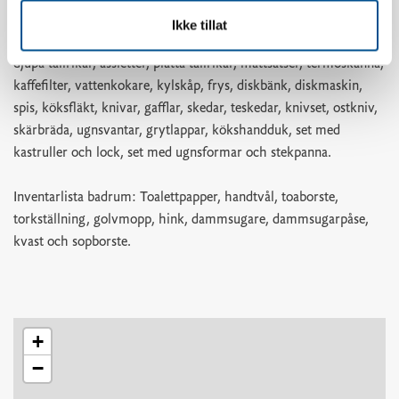
vitlökspress, korkskruv, burköppnare, pizzaskärare, isbitbricka,
Ikke tillat
brödkorg, durkslag, springform-set, bunke, skålset, små tallrikar,
djupa tallrikar, assietter, platta tallrikar, måttsatser, termoskanna,
kaffefilter, vattenkokare, kylskåp, frys, diskbänk, diskmaskin,
spis, köksfläkt, knivar, gafflar, skedar, teskedar, knivset, ostkniv,
skärbräda, ugnsvantar, grytlappar, kökshandduk, set med
kastruller och lock, set med ugnsformar och stekpanna.
Inventarlista badrum: Toalettpapper, handtvål, toaborste,
torkställning, golvmopp, hink, dammsugare, dammsugarpåse,
kvast och sopborste.
+
−