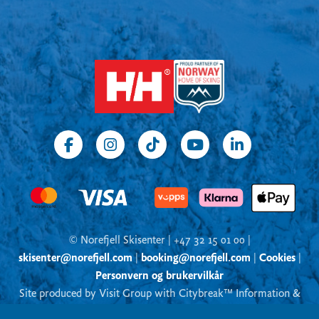
© Norefjell Skisenter | +47 32 15 01 00 |
skisenter@norefjell.com
|
booking@norefjell.com
|
Cookies
|
Personvern og brukervilkår
Site produced by Visit Group with Citybreak™ Information &
Reservation System