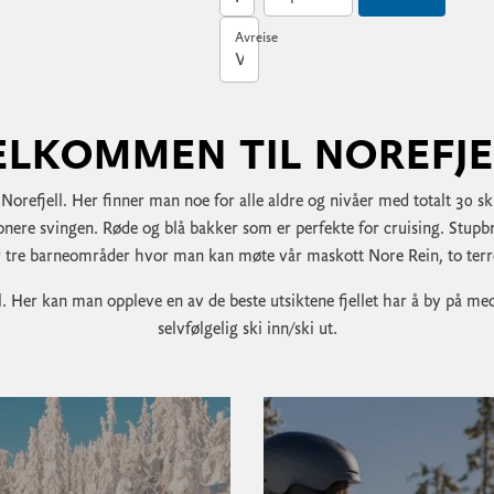
Avreise
Velg avreisedato
ELKOMMEN TIL NOREFJE
 Norefjell. Her finner man noe for alle aldre og nivåer med totalt 30 s
nere svingen. Røde og blå bakker som er perfekte for cruising. Stupbr
er tre barneområder hvor man kan møte vår maskott Nore Rein, to ter
ll. Her kan man oppleve en av de beste utsiktene fjellet har å by på me
selvfølgelig ski inn/ski ut.