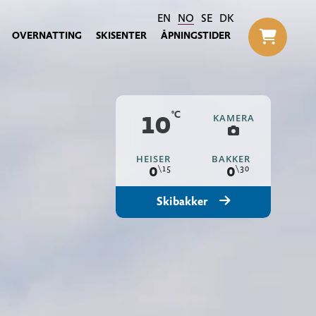
EN
NO
SE
DK
OVERNATTING
SKISENTER
ÅPNINGSTIDER
Til h
10
KAMERA
HEISER
BAKKER
0
0
\15
\30
Skibakker