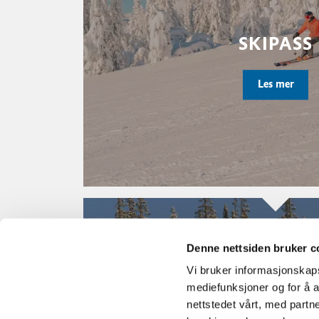
SKIPASS
Les mer
Denne nettsiden bruker c
Vi bruker informasjonskapsl
mediefunksjoner og for å a
AKING
nettstedet vårt, med part