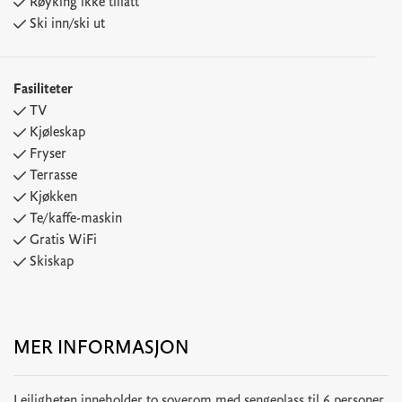
Røyking ikke tillatt
Ski inn/ski ut
Fasiliteter
TV
Kjøleskap
Fryser
Terrasse
Kjøkken
Te/kaffe-maskin
Gratis WiFi
Skiskap
MER INFORMASJON
Leiligheten inneholder to soverom med sengeplass til 6 personer,