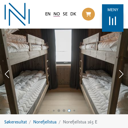
MENY
EN
NO
SE
DK
Til handlekurv
Søkeresultat
Norefjellstua
Norefjellstua 165 E