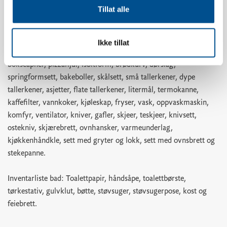
oppvaskbørste, oppvaskklut, shotglass, eggholdere, vinglass,
Tillat alle
whiskyglass, vannglass, kaffekopper, kjøkkenpapir,
kjøkkenpapirholder, ildfast glassform, kakeform, kjevle, saks,
teskjeer, bakepensel, visp, slikkepotte, kjøkkenredskaper,
Ikke tillat
egghakker, potetskreller, rivjern, hvitløkspresse, korketrekker,
bokseåpner, pizzahjul, isbitform, brødkurv, dørslag,
springformsett, bakeboller, skålsett, små tallerkener, dype
tallerkener, asjetter, flate tallerkener, litermål, termokanne,
kaffefilter, vannkoker, kjøleskap, fryser, vask, oppvaskmaskin,
komfyr, ventilator, kniver, gafler, skjeer, teskjeer, knivsett,
ostekniv, skjærebrett, ovnhansker, varmeunderlag,
kjøkkenhåndkle, sett med gryter og lokk, sett med ovnsbrett og
stekepanne.
Inventarliste bad: Toalettpapir, håndsåpe, toalettbørste,
tørkestativ, gulvklut, bøtte, støvsuger, støvsugerpose, kost og
feiebrett.