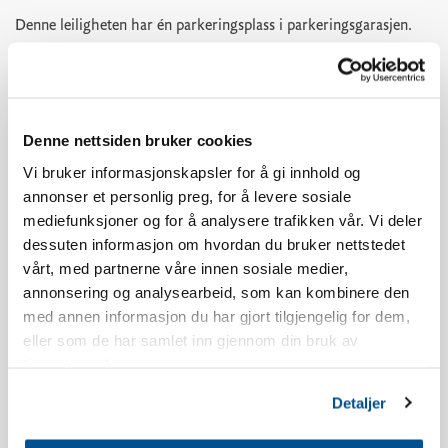
Denne leiligheten har én parkeringsplass i parkeringsgarasjen.
Utover dette må man parkere på parkeringsplass P3 nedenfor
Skistua.
Aldersgrensen for å booke Norefjellstua er 20 år.
Denne nettsiden bruker cookies
Vi bruker informasjonskapsler for å gi innhold og
Røyking er ikke tillatt, se våre bookingbetingelser for mer info.
annonser et personlig preg, for å levere sosiale
mediefunksjoner og for å analysere trafikken vår. Vi deler
Leiligheten har sydvendt balkong, utsikt og beliggenhet vil
dessuten informasjon om hvordan du bruker nettstedet
variere i forhold til hvilket bygg man bor i.
vårt, med partnerne våre innen sosiale medier,
annonsering og analysearbeid, som kan kombinere den
Det kan forekomme støy fra restauranten Olympique utover
med annen informasjon du har gjort tilgjengelig for dem,
kvelden i ferieperioder og helger.
eller som de har samlet inn gjennom din bruk av
tjenestene deres.
Leiligheten er nyoppført.
Detaljer
Inventarliste kjøkken: Oppvasksåpe, oppvaskmaskintabletter,