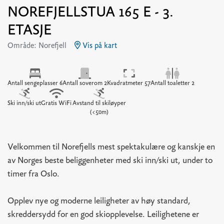
NOREFJELLSTUA 165 E - 3.
ETASJE
Område: Norefjell
Vis på kart
Antall sengeplasser 6
Antall soverom 2
Kvadratmeter 57
Antall toaletter 2
Ski inn/ski ut
Gratis WiFi
Avstand til skiløyper
(<50m)
Velkommen til Norefjells mest spektakulære og kanskje en
av Norges beste beliggenheter med ski inn/ski ut, under to
timer fra Oslo.
Opplev nye og moderne leiligheter av høy standard,
skreddersydd for en god skiopplevelse. Leilighetene er