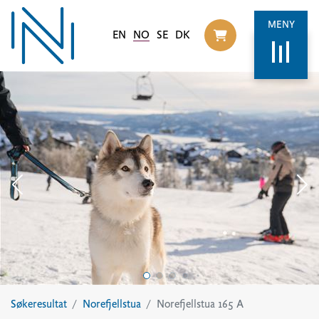
MENY
EN
NO
SE
DK
Til handlekurv
Søkeresultat
Norefjellstua
Norefjellstua 165 A