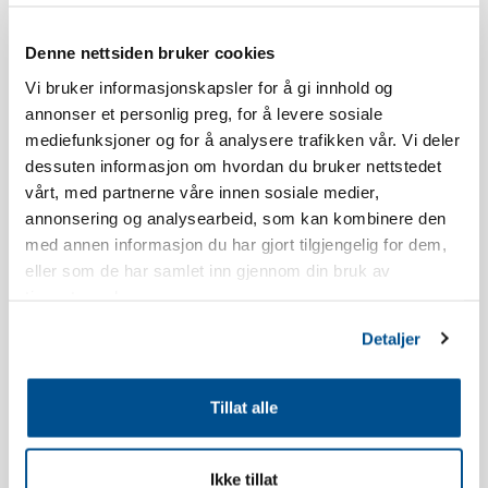
Leiligheten har sydvendt balkong, utsikt og beliggenhet vil
Denne nettsiden bruker cookies
variere i forhold til hvilket bygg man bor i.
Vi bruker informasjonskapsler for å gi innhold og
annonser et personlig preg, for å levere sosiale
Det kan forekomme støy fra restauranten Olympique utover
mediefunksjoner og for å analysere trafikken vår. Vi deler
kvelden i ferieperioder og helger.
dessuten informasjon om hvordan du bruker nettstedet
vårt, med partnerne våre innen sosiale medier,
Leiligheten er nyoppført.
annonsering og analysearbeid, som kan kombinere den
med annen informasjon du har gjort tilgjengelig for dem,
Inventarliste kjøkken: Oppvasksåpe, oppvaskmaskintabletter,
eller som de har samlet inn gjennom din bruk av
oppvaskbørste, oppvaskklut, shotglass, eggholdere, vinglass,
tjenestene deres.
whiskyglass, vannglass, kaffekopper, kjøkkenpapir,
Detaljer
kjøkkenpapirholder, ildfast glassform, kakeform, kjevle, saks,
teskjeer, bakepensel, visp, slikkepotte, kjøkkenredskaper,
egghakker, potetskreller, rivjern, hvitløkspresse, korketrekker,
Tillat alle
bokseåpner, pizzahjul, isbitform, brødkurv, dørslag,
springformsett, bakeboller, skålsett, små tallerkener, dype
Ikke tillat
tallerkener, asjetter, flate tallerkener, litermål, termokanne,