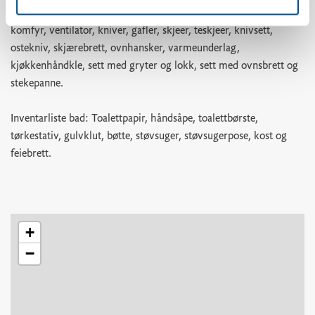
kaffefilter, vannkoker, kjøleskap, fryser, vask, oppvaskmaskin,
komfyr, ventilator, kniver, gafler, skjeer, teskjeer, knivsett,
ostekniv, skjærebrett, ovnhansker, varmeunderlag,
kjøkkenhåndkle, sett med gryter og lokk, sett med ovnsbrett og
stekepanne.
Inventarliste bad: Toalettpapir, håndsåpe, toalettbørste,
tørkestativ, gulvklut, bøtte, støvsuger, støvsugerpose, kost og
feiebrett.
+
−