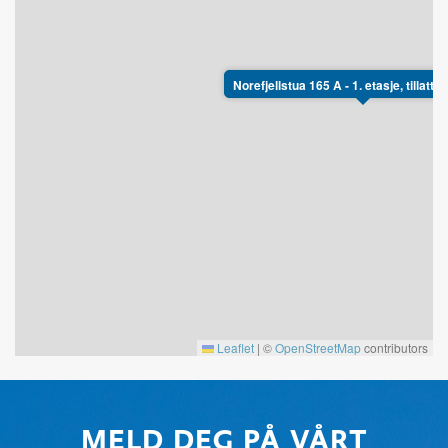
Norefjellstua 165 A - 1. etasje, tillatt
Leaflet
|
©
OpenStreetMap
contributors
MELD DEG PÅ VÅRT