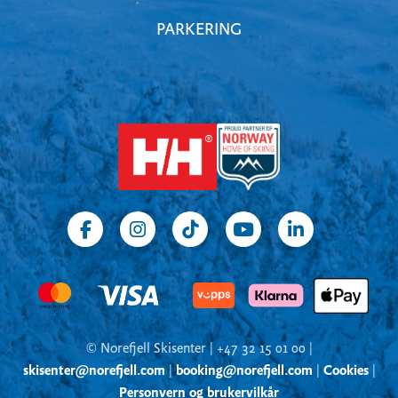
PARKERING
© Norefjell Skisenter | +47 32 15 01 00 |
skisenter@norefjell.com
|
booking@norefjell.com
|
Cookies
|
Personvern og brukervilkår