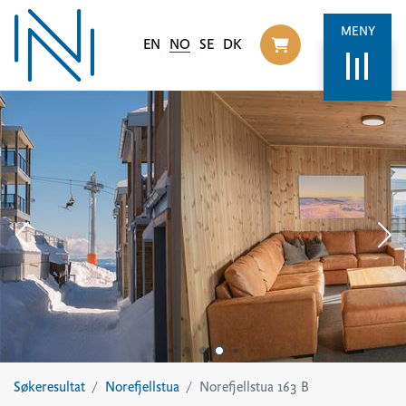
MENY
EN
NO
SE
DK
Til handlekurv
Søkeresultat
Norefjellstua
Norefjellstua 163 B