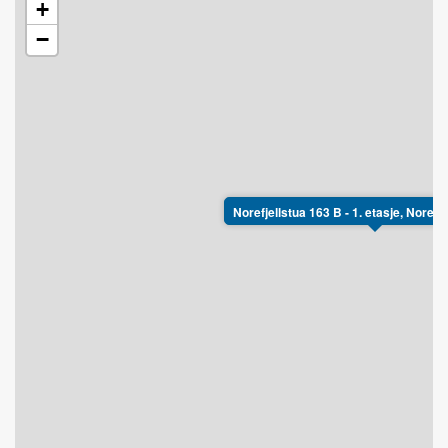
+
−
Norefjellstua 163 B - 1. etasje, Nore Re