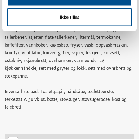
teskjeer, bakepensel, visp, slikkepotte, kjøkkenredskaper,
egghakker, potetskreller, rivjern, hvitløkspresse, korketrekker,
Ikke tillat
bokseåpner, pizzahjul, isbitform, brødkurv, dørslag,
springformsett, bakeboller, skålsett, små tallerkener, dype
tallerkener, asjetter, flate tallerkener, litermål, termokanne,
kaffefilter, vannkoker, kjøleskap, fryser, vask, oppvaskmaskin,
komfyr, ventilator, kniver, gafler, skjeer, teskjeer, knivsett,
ostekniv, skjærebrett, ovnhansker, varmeunderlag,
kjøkkenhåndkle, sett med gryter og lokk, sett med ovnsbrett og
stekepanne.
Inventarliste bad: Toalettpapir, håndsåpe, toalettbørste,
tørkestativ, gulvklut, bøtte, støvsuger, støvsugerpose, kost og
feiebrett.