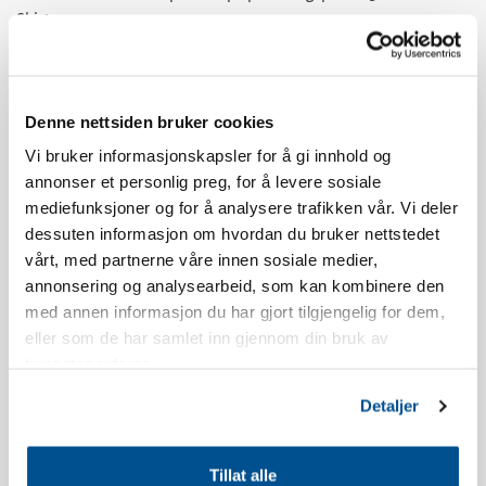
Skistua.
Aldersgrensen for å booke Norefjellstua er 20 år.
Denne nettsiden bruker cookies
Røyking er ikke tillatt, se våre bookingbetingelser for mer info.
Vi bruker informasjonskapsler for å gi innhold og
annonser et personlig preg, for å levere sosiale
Leiligheten har sydvendt balkong, utsikt og beliggenhet vil
mediefunksjoner og for å analysere trafikken vår. Vi deler
variere i forhold til hvilket bygg man bor i.
dessuten informasjon om hvordan du bruker nettstedet
vårt, med partnerne våre innen sosiale medier,
Det kan forekomme støy fra restauranten Olympique utover
annonsering og analysearbeid, som kan kombinere den
kvelden i ferieperioder og helger.
med annen informasjon du har gjort tilgjengelig for dem,
eller som de har samlet inn gjennom din bruk av
Leiligheten er nyoppført.
tjenestene deres.
Inventarliste kjøkken: Oppvasksåpe, oppvaskmaskintabletter,
Detaljer
oppvaskbørste, oppvaskklut, shotglass, eggholdere, vinglass,
whiskyglass, vannglass, kaffekopper, kjøkkenpapir,
Tillat alle
kjøkkenpapirholder, ildfast glassform, kakeform, kjevle, saks,