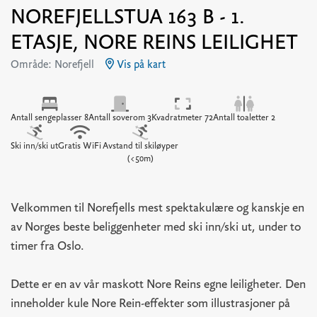
NOREFJELLSTUA 163 B - 1.
ETASJE, NORE REINS LEILIGHET
Område: Norefjell
Vis på kart
Antall sengeplasser 8
Antall soverom 3
Kvadratmeter 72
Antall toaletter 2
Ski inn/ski ut
Gratis WiFi
Avstand til skiløyper
(<50m)
Velkommen til Norefjells mest spektakulære og kanskje en
av Norges beste beliggenheter med ski inn/ski ut, under to
timer fra Oslo.
Dette er en av vår maskott Nore Reins egne leiligheter. Den
inneholder kule Nore Rein-effekter som illustrasjoner på