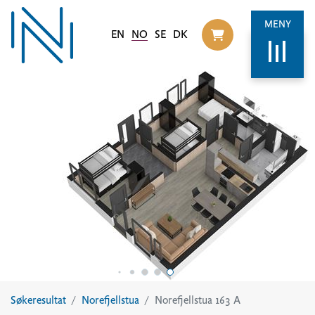
MENY
EN
NO
SE
DK
Til handlekurv
Søkeresultat
Norefjellstua
Norefjellstua 163 A