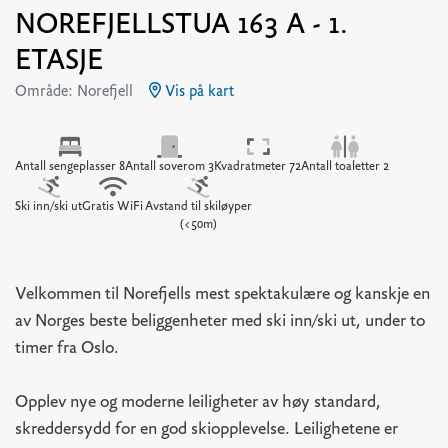
NOREFJELLSTUA 163 A - 1.
ETASJE
Område: Norefjell
Vis på kart
Antall sengeplasser 8
Antall soverom 3
Kvadratmeter 72
Antall toaletter 2
Ski inn/ski ut
Gratis WiFi
Avstand til skiløyper
(<50m)
Velkommen til Norefjells mest spektakulære og kanskje en
av Norges beste beliggenheter med ski inn/ski ut, under to
timer fra Oslo.
Opplev nye og moderne leiligheter av høy standard,
skreddersydd for en god skiopplevelse. Leilighetene er