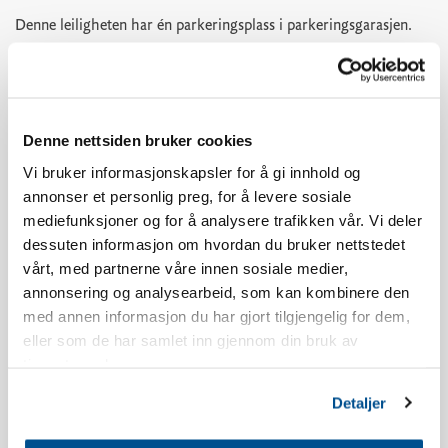
Denne leiligheten har én parkeringsplass i parkeringsgarasjen.
Utover dette må man parkere på parkeringsplass P3 nedenfor
Skistua.
Aldersgrensen for å booke Norefjellstua er 20 år.
Denne nettsiden bruker cookies
Vi bruker informasjonskapsler for å gi innhold og
Røyking er ikke tillatt, se våre bookingbetingelser for mer info.
annonser et personlig preg, for å levere sosiale
mediefunksjoner og for å analysere trafikken vår. Vi deler
Leiligheten har sydvendt balkong, utsikt og beliggenhet vil
dessuten informasjon om hvordan du bruker nettstedet
variere i forhold til hvilket bygg man bor i.
vårt, med partnerne våre innen sosiale medier,
annonsering og analysearbeid, som kan kombinere den
Det kan forekomme støy fra restauranten Olympique utover
med annen informasjon du har gjort tilgjengelig for dem,
kvelden i ferieperioder og helger.
eller som de har samlet inn gjennom din bruk av
tjenestene deres.
Leiligheten er nyoppført.
Detaljer
Inventarliste kjøkken: Oppvasksåpe, oppvaskmaskintabletter,