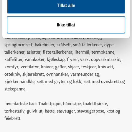
oppvaskbørste, oppvaskklut, shotglass, eggholdere, vinglass,
Tillat alle
whiskyglass, vannglass, kaffekopper, kjøkkenpapir,
kjøkkenpapirholder, ildfast glassform, kakeform, kjevle, saks,
teskjeer, bakepensel, visp, slikkepotte, kjøkkenredskaper,
Ikke tillat
egghakker, potetskreller, rivjern, hvitløkspresse, korketrekker,
bokseåpner, pizzahjul, isbitform, brødkurv, dørslag,
springformsett, bakeboller, skålsett, små tallerkener, dype
tallerkener, asjetter, flate tallerkener, litermål, termokanne,
kaffefilter, vannkoker, kjøleskap, fryser, vask, oppvaskmaskin,
komfyr, ventilator, kniver, gafler, skjeer, teskjeer, knivsett,
ostekniv, skjærebrett, ovnhansker, varmeunderlag,
kjøkkenhåndkle, sett med gryter og lokk, sett med ovnsbrett og
stekepanne.
Inventarliste bad: Toalettpapir, håndsåpe, toalettbørste,
tørkestativ, gulvklut, bøtte, støvsuger, støvsugerpose, kost og
feiebrett.