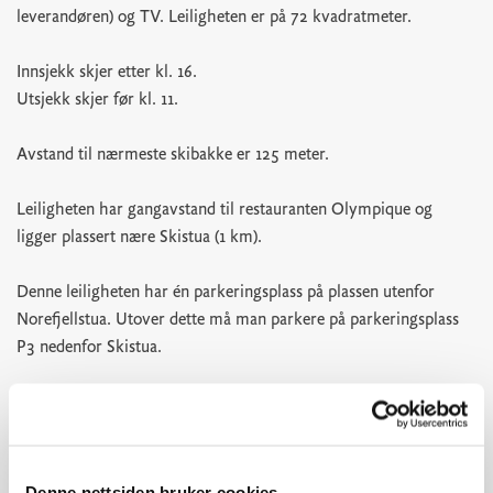
leverandøren) og TV. Leiligheten er på 72 kvadratmeter.
Innsjekk skjer etter kl. 16.
Utsjekk skjer før kl. 11.
Avstand til nærmeste skibakke er 125 meter.
Leiligheten har gangavstand til restauranten Olympique og
ligger plassert nære Skistua (1 km).
Denne leiligheten har én parkeringsplass på plassen utenfor
Norefjellstua. Utover dette må man parkere på parkeringsplass
P3 nedenfor Skistua.
Aldersgrensen for å booke Norefjellstua er 20 år.
Røyking er ikke tillatt, se våre bookingbetingelser for mer info.
Denne nettsiden bruker cookies