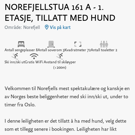
NOREFJELLSTUA 161 A - 1.
ETASJE, TILLATT MED HUND
Område: Norefjell
Vis på kart
Antall sengeplasser 8
Antall soverom 3
Kvadratmeter 72
Antall toaletter 2
Ski inn/ski ut
Gratis WiFi
Avstand til skiløyper
(<200m)
Velkommen til Norefjells mest spektakulære og kanskje en
av Norges beste beliggenheter med ski inn/ski ut, under to
timer fra Oslo.
I denne leiligheten er det tillatt å ha med hund, velg dette
som et tillegg senere i bookingen. Leiligheten har likt