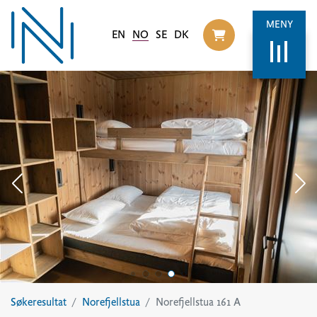
MENY
EN
NO
SE
DK
Til handlekurv
Søkeresultat
Norefjellstua
Norefjellstua 161 A