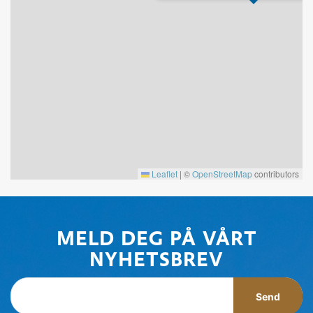
Leaflet
|
©
OpenStreetMap
contributors
MELD DEG PÅ VÅRT
NYHETSBREV
Send