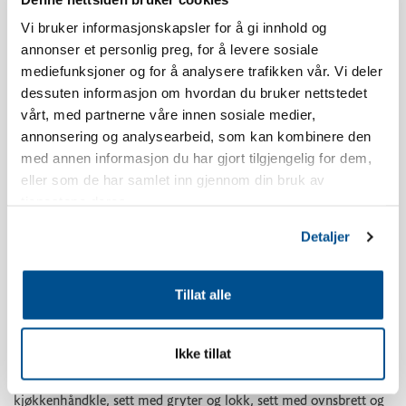
Leiligheten har sydvendt balkong, utsikt og beliggenhet vil
Vi bruker informasjonskapsler for å gi innhold og
variere i forhold til hvilket bygg man bor i.
annonser et personlig preg, for å levere sosiale
mediefunksjoner og for å analysere trafikken vår. Vi deler
Leiligheten er nyoppført.
dessuten informasjon om hvordan du bruker nettstedet
vårt, med partnerne våre innen sosiale medier,
Inventarliste kjøkken: Oppvasksåpe, oppvaskmaskintabletter,
annonsering og analysearbeid, som kan kombinere den
oppvaskbørste, oppvaskklut, shotglass, eggholdere, vinglass,
med annen informasjon du har gjort tilgjengelig for dem,
whiskyglass, vannglass, kaffekopper, kjøkkenpapir,
eller som de har samlet inn gjennom din bruk av
kjøkkenpapirholder, ildfast glassform, kakeform, kjevle, saks,
tjenestene deres.
teskjeer, bakepensel, visp, slikkepotte, kjøkkenredskaper,
Detaljer
egghakker, potetskreller, rivjern, hvitløkspresse, korketrekker,
bokseåpner, pizzahjul, isbitform, brødkurv, dørslag,
springformsett, bakeboller, skålsett, små tallerkener, dype
Tillat alle
tallerkener, asjetter, flate tallerkener, litermål, termokanne,
kaffefilter, vannkoker, kjøleskap, fryser, vask, oppvaskmaskin,
Ikke tillat
komfyr, ventilator, kniver, gafler, skjeer, teskjeer, knivsett,
ostekniv, skjærebrett, ovnhansker, varmeunderlag,
kjøkkenhåndkle, sett med gryter og lokk, sett med ovnsbrett og