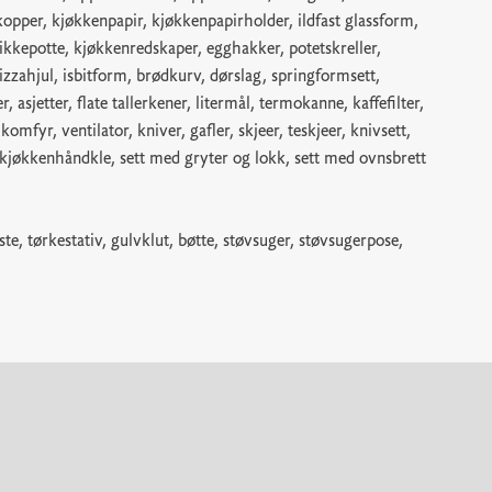
kopper, kjøkkenpapir, kjøkkenpapirholder, ildfast glassform,
slikkepotte, kjøkkenredskaper, egghakker, potetskreller,
izzahjul, isbitform, brødkurv, dørslag, springformsett,
, asjetter, flate tallerkener, litermål, termokanne, kaffefilter,
mfyr, ventilator, kniver, gafler, skjeer, teskjeer, knivsett,
kjøkkenhåndkle, sett med gryter og lokk, sett med ovnsbrett
ste, tørkestativ, gulvklut, bøtte, støvsuger, støvsugerpose,