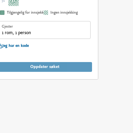
31
36
Tilgjengelig for innsjekk
Ingen innsjekking
Gjester
1 rom, 1 person
Jeg har en kode
Oppdater søket