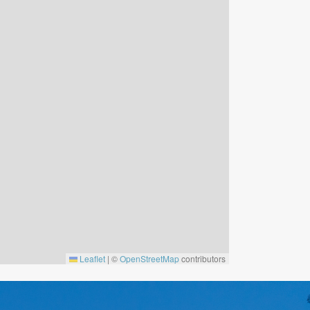
Leaflet
|
©
OpenStreetMap
contributors