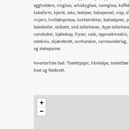
eggholdere, vinglass, whiskyglass, vannglass, kaffe
kakeform, kjevle, saks, teskjeer, bakepensel, visp, 
rivjern, hvitløkspresse, korketrekker, bokseåpner, p
bakeboller, skålsett, små tallerkener, dype tallerkener
vannkoker, kjøleskap, fryser, vask, oppvaskmaskin, ko
ostekniv, skjærebrett, ovnhansker, varmeunderlag, 
og stekepanne.
Inventarliste bad: Toalettpapir, håndsåpe, toalettbør
kost og feiebrett.
+
−