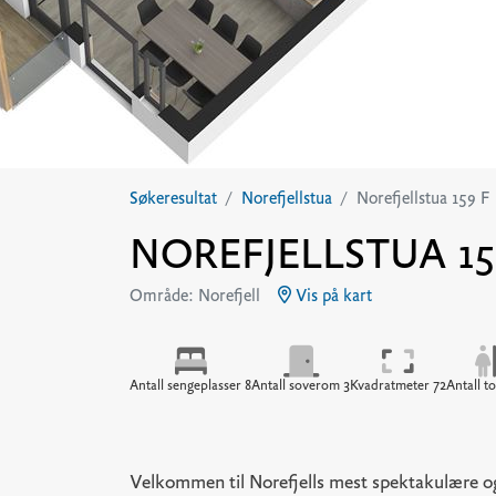
Søkeresultat
Norefjellstua
Norefjellstua 159 F
NOREFJELLSTUA 159 
Område: Norefjell
Vis på kart
Antall sengeplasser 8
Antall soverom 3
Kvadratmeter 72
Antall to
Velkommen til Norefjells mest spektakulære og