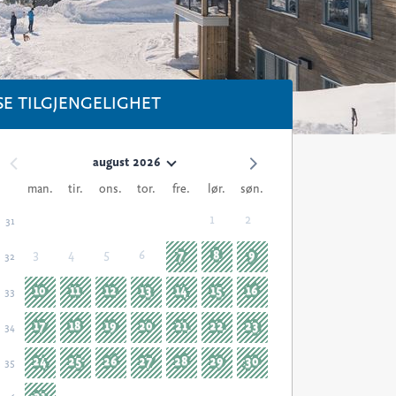
SE TILGJENGELIGHET
august 2026
man.
tir.
ons.
tor.
fre.
lør.
søn.
1
2
31
3
4
5
6
7
8
9
32
10
11
12
13
14
15
16
33
17
18
19
20
21
22
23
34
24
25
26
27
28
29
30
35