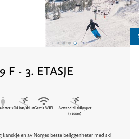
F - 3. ETASJE
aletter 2
Ski inn/ski ut
Gratis WiFi
Avstand til skiløyper
(<100m)
 kanskje en av Norges beste beliggenheter med ski