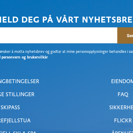
ELD DEG PÅ VÅRT NYHETSBR
Se
 ønsker å motta nyhetsbrev og godtar at mine personopplysninger behandles i s
d
personvern og brukervilkår
NGBETINGELSER
EIENDO
GE STILLINGER
FAQ
SKIPASS
SIKKERH
EFJELLSTUA
FLICKR