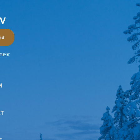
EV
nd
amsvar
M
ET