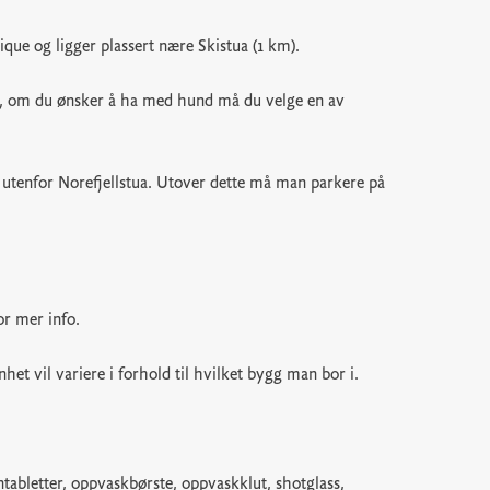
que og ligger plassert nære Skistua (1 km).
ten, om du ønsker å ha med hund må du velge en av
n utenfor Norefjellstua. Utover dette må man parkere på
or mer info.
het vil variere i forhold til hvilket bygg man bor i.
abletter, oppvaskbørste, oppvaskklut, shotglass,