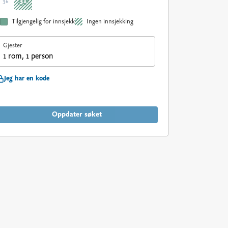
31
36
Tilgjengelig for innsjekk
Ingen innsjekking
Gjester
1 rom, 1 person
Jeg har en kode
Oppdater søket