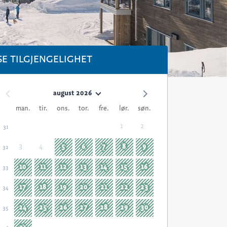
SE TILGJENGELIGHET
august 2026
man.
tir.
ons.
tor.
fre.
lør.
søn.
1
2
31
3
4
5
6
7
8
9
32
10
11
12
13
14
15
16
33
17
18
19
20
21
22
23
34
24
25
26
27
28
29
30
35