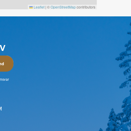
Leaflet
|
©
OpenStreetMap
contributors
EV
nd
amsvar
M