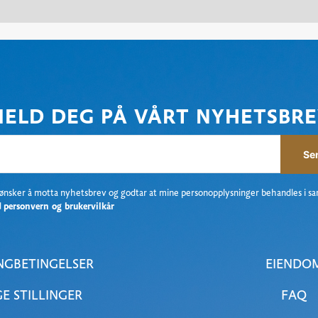
ELD DEG PÅ VÅRT NYHETSBR
Se
 ønsker å motta nyhetsbrev og godtar at mine personopplysninger behandles i s
d
personvern og brukervilkår
NGBETINGELSER
EIENDO
GE STILLINGER
FAQ