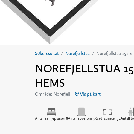
Søkeresultat
Norefjellstua
Norefjellstua 151 E
NOREFJELLSTUA 151
HEMS
Område: Norefjell
Vis på kart
Antall sengeplasser 8
Antall soverom 3
Kvadratmeter 72
Antall to