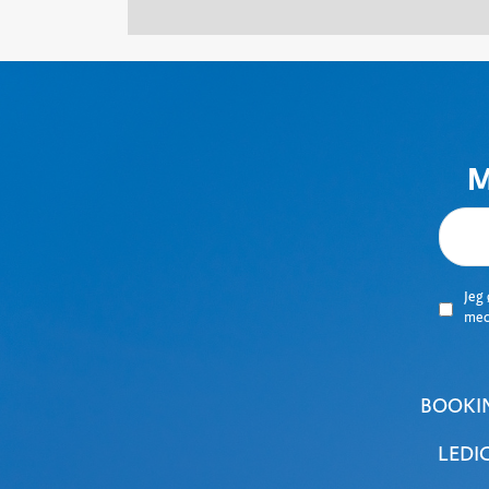
M
Jeg
me
BOOKI
LEDI