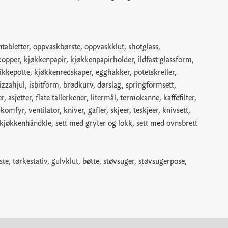
abletter, oppvaskbørste, oppvaskklut, shotglass,
kopper, kjøkkenpapir, kjøkkenpapirholder, ildfast glassform,
slikkepotte, kjøkkenredskaper, egghakker, potetskreller,
izzahjul, isbitform, brødkurv, dørslag, springformsett,
, asjetter, flate tallerkener, litermål, termokanne, kaffefilter,
mfyr, ventilator, kniver, gafler, skjeer, teskjeer, knivsett,
kjøkkenhåndkle, sett med gryter og lokk, sett med ovnsbrett
ste, tørkestativ, gulvklut, bøtte, støvsuger, støvsugerpose,