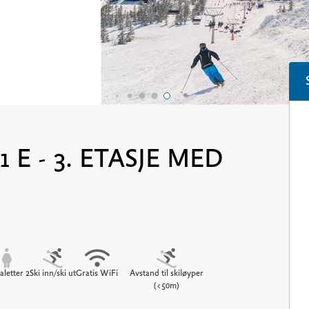
 E - 3. ETASJE MED
aletter 2
Ski inn/ski ut
Gratis WiFi
Avstand til skiløyper
(<50m)