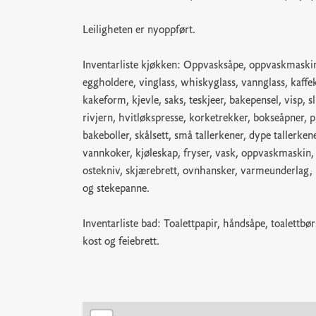
Leiligheten er nyoppført.
Inventarliste kjøkken: Oppvasksåpe, oppvaskmaskint
eggholdere, vinglass, whiskyglass, vannglass, kaffe
kakeform, kjevle, saks, teskjeer, bakepensel, visp, 
rivjern, hvitløkspresse, korketrekker, bokseåpner, p
bakeboller, skålsett, små tallerkener, dype tallerkener
vannkoker, kjøleskap, fryser, vask, oppvaskmaskin, ko
ostekniv, skjærebrett, ovnhansker, varmeunderlag, 
og stekepanne.
Inventarliste bad: Toalettpapir, håndsåpe, toalettbør
kost og feiebrett.