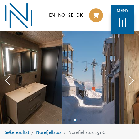
MENY
EN
NO
SE
DK
Til handlekurv
Søkeresultat
Norefjellstua
Norefjellstua 151 C