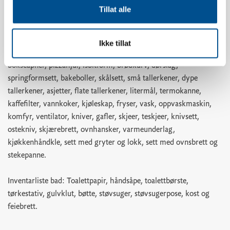
oppvaskbørste, oppvaskklut, shotglass, eggholdere, vinglass,
Tillat alle
whiskyglass, vannglass, kaffekopper, kjøkkenpapir,
kjøkkenpapirholder, ildfast glassform, kakeform, kjevle, saks,
teskjeer, bakepensel, visp, slikkepotte, kjøkkenredskaper,
Ikke tillat
egghakker, potetskreller, rivjern, hvitløkspresse, korketrekker,
bokseåpner, pizzahjul, isbitform, brødkurv, dørslag,
springformsett, bakeboller, skålsett, små tallerkener, dype
tallerkener, asjetter, flate tallerkener, litermål, termokanne,
kaffefilter, vannkoker, kjøleskap, fryser, vask, oppvaskmaskin,
komfyr, ventilator, kniver, gafler, skjeer, teskjeer, knivsett,
ostekniv, skjærebrett, ovnhansker, varmeunderlag,
kjøkkenhåndkle, sett med gryter og lokk, sett med ovnsbrett og
stekepanne.
Inventarliste bad: Toalettpapir, håndsåpe, toalettbørste,
tørkestativ, gulvklut, bøtte, støvsuger, støvsugerpose, kost og
feiebrett.