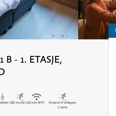
B - 1. ETASJE,
D
aletter 2
Ski inn/ski ut
Gratis WiFi
Avstand til skiløyper
(<50m)