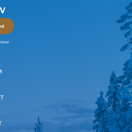
EV
nd
amsvar
M
ET
T