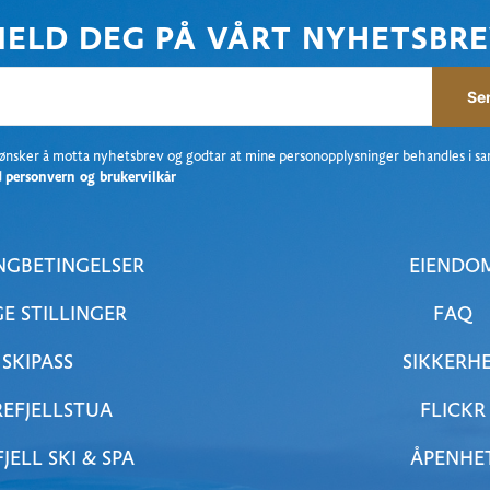
ELD DEG PÅ VÅRT NYHETSBR
Se
 ønsker å motta nyhetsbrev og godtar at mine personopplysninger behandles i s
d
personvern og brukervilkår
NGBETINGELSER
EIENDO
GE STILLINGER
FAQ
SKIPASS
SIKKERH
EFJELLSTUA
FLICKR
JELL SKI & SPA
ÅPENHE