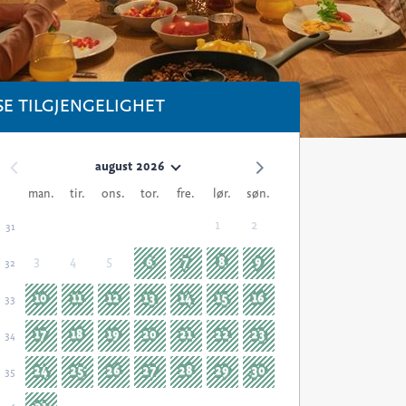
SE TILGJENGELIGHET
august 2026
man.
tir.
ons.
tor.
fre.
lør.
søn.
1
2
31
3
4
5
6
7
8
9
32
10
11
12
13
14
15
16
33
17
18
19
20
21
22
23
34
24
25
26
27
28
29
30
35