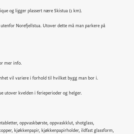
que og ligger plassert nære Skistua (1 km).
n utenfor Norefjellstua. Utover dette må man parkere på
or mer info.
het vil variere i forhold til hvilket bygg man bor i.
 utover kvelden i ferieperioder og helger.
abletter, oppvaskbørste, oppvaskklut, shotglass,
kopper, kjøkkenpapir, kjøkkenpapirholder, ildfast glassform,