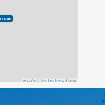
 med hund
Leaflet
|
©
OpenStreetMap
contributors