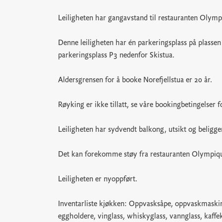
Leiligheten har gangavstand til restauranten Olympi
Denne leiligheten har én parkeringsplass på plasse
parkeringsplass P3 nedenfor Skistua.
Aldersgrensen for å booke Norefjellstua er 20 år.
Røyking er ikke tillatt, se våre bookingbetingelser f
Leiligheten har sydvendt balkong, utsikt og beliggen
Det kan forekomme støy fra restauranten Olympique
Leiligheten er nyoppført.
Inventarliste kjøkken: Oppvasksåpe, oppvaskmaskint
eggholdere, vinglass, whiskyglass, vannglass, kaffe