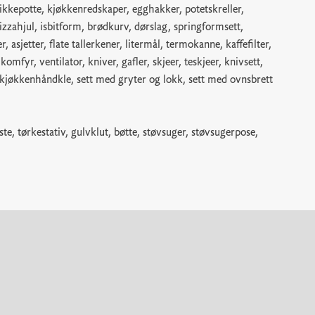
slikkepotte, kjøkkenredskaper, egghakker, potetskreller,
izzahjul, isbitform, brødkurv, dørslag, springformsett,
, asjetter, flate tallerkener, litermål, termokanne, kaffefilter,
mfyr, ventilator, kniver, gafler, skjeer, teskjeer, knivsett,
kjøkkenhåndkle, sett med gryter og lokk, sett med ovnsbrett
ste, tørkestativ, gulvklut, bøtte, støvsuger, støvsugerpose,