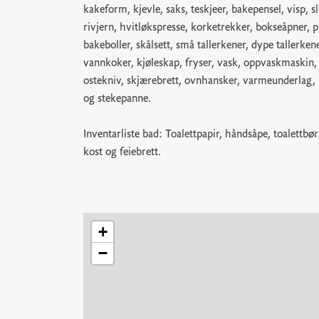
kakeform, kjevle, saks, teskjeer, bakepensel, visp, 
rivjern, hvitløkspresse, korketrekker, bokseåpner, p
bakeboller, skålsett, små tallerkener, dype tallerkener
vannkoker, kjøleskap, fryser, vask, oppvaskmaskin, ko
ostekniv, skjærebrett, ovnhansker, varmeunderlag, 
og stekepanne.
Inventarliste bad: Toalettpapir, håndsåpe, toalettbør
kost og feiebrett.
+
−