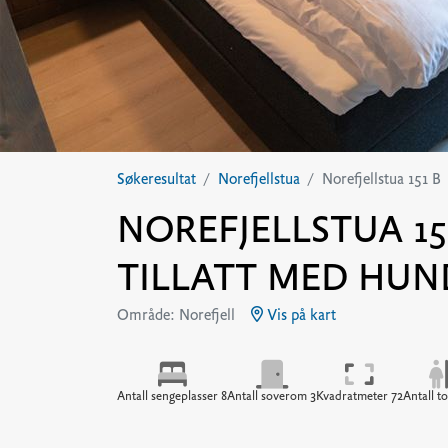
Søkeresultat
Norefjellstua
Norefjellstua 151 B
NOREFJELLSTUA 151 
TILLATT MED HUN
Område: Norefjell
Vis på kart
Antall sengeplasser 8
Antall soverom 3
Kvadratmeter 72
Antall to