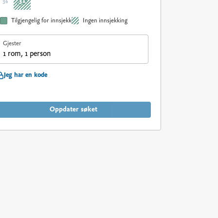
31
36
Tilgjengelig for innsjekk
Ingen innsjekking
Gjester
1 rom, 1 person
Jeg har en kode
Oppdater søket