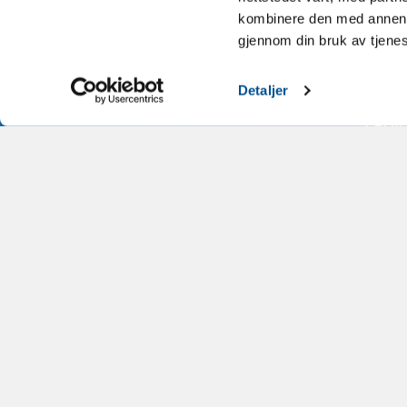
me
kombinere den med annen in
gjennom din bruk av tjene
BOOKI
Detaljer
LEDI
NOR
NOREF
JOKE
L