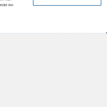
mlet inn
M
ET
T
NG