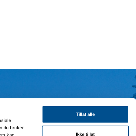
EV
Tillat alle
nd
osiale
n du bruker
Ikke tillat
som kan
amsvar