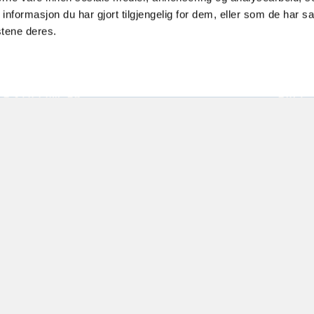
d
personvern og brukervilkår
formasjon du har gjort tilgjengelig for dem, eller som de har sa
stene deres.
NGBETINGELSER
EIENDO
GE STILLINGER
FAQ
SKIPASS
SIKKERH
EFJELLSTUA
FLICKR
JELL SKI & SPA
ÅPENHE
R NOREFJELL
BOMVEI
ANGRENN
PARKERI