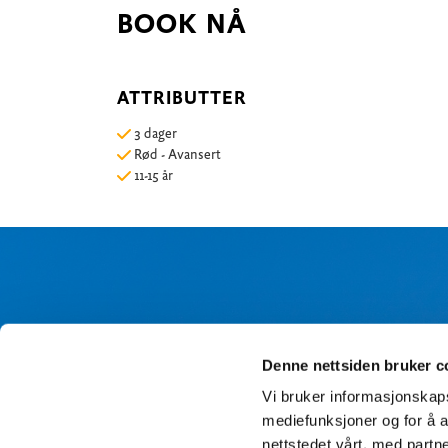
BOOK NÅ
ATTRIBUTTER
3 dager
Rød - Avansert
11-15 år
M
Denne nettsiden bruker c
Vi bruker informasjonskapsl
mediefunksjoner og for å a
nettstedet vårt, med part
Jeg