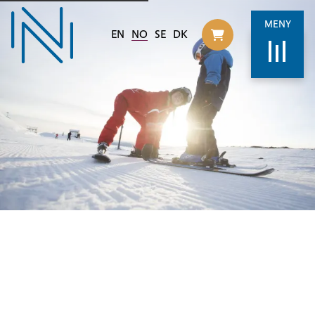
MENY
EN
NO
SE
DK
Til handlekurv