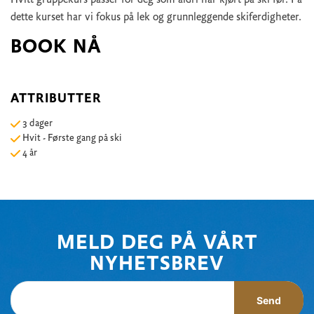
Hvitt gruppekurs passer for deg som aldri har kjørt på ski før. På
dette kurset har vi fokus på lek og grunnleggende skiferdigheter.
BOOK NÅ
ATTRIBUTTER
3 dager
Hvit - Første gang på ski
4 år
MELD DEG PÅ VÅRT
NYHETSBREV
Send