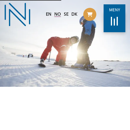
MENY
EN
NO
SE
DK
Til handlekurv