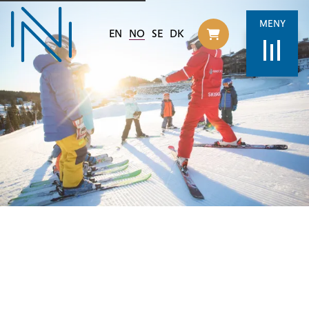
MENY
EN
NO
SE
DK
Til handlekurv