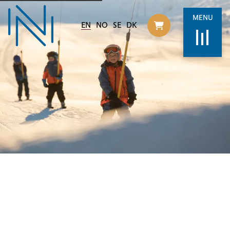
MENU
EN
NO
SE
DK
Til handlekurv