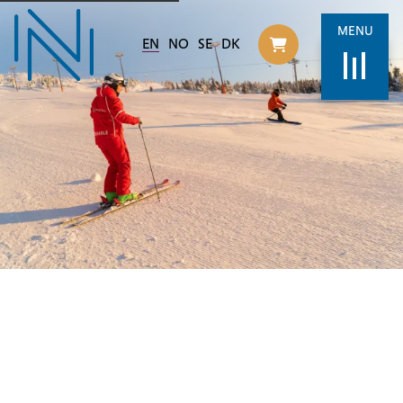
MENU
EN
NO
SE
DK
Til handlekurv