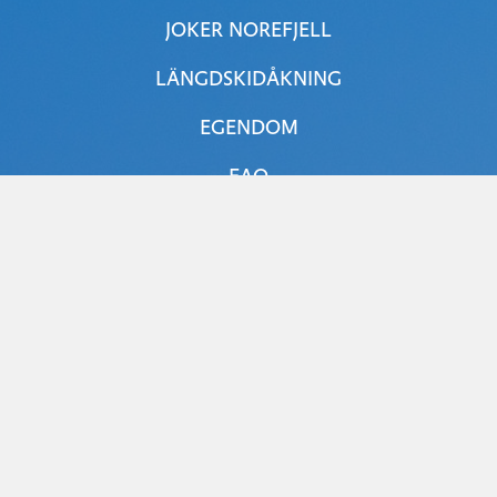
JOKER NOREFJELL
LÄNGDSKIDÅKNING
EGENDOM
FAQ
SÄKERHET
FLICKR
ÖPPENHET
BOMVÄG
PARKERING