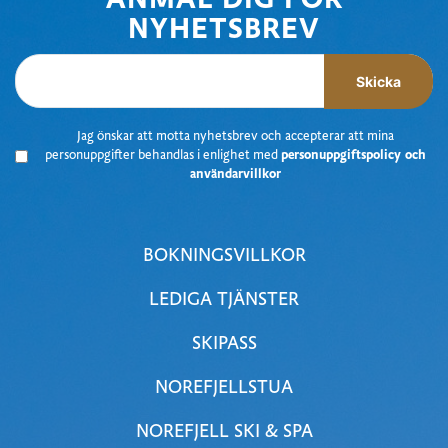
ANMÄL DIG FÖR
NYHETSBREV
Skicka
J
ag önskar att motta nyhetsbrev
och accepterar att mina
personuppgifter behandlas i enlighet med
personuppgiftspolicy och
användarvillkor
BOKNINGSVILLKOR
LEDIGA TJÄNSTER
SKIPASS
NOREFJELLSTUA
NOREFJELL SKI & SPA