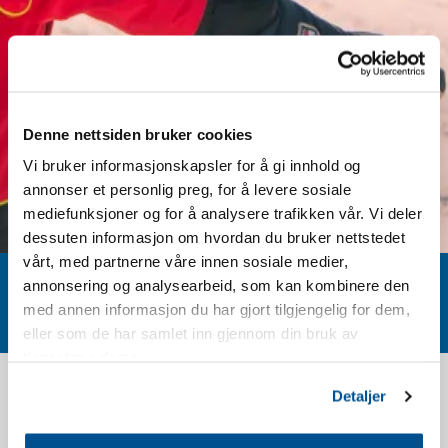
Denne nettsiden bruker cookies
Vi bruker informasjonskapsler for å gi innhold og
annonser et personlig preg, for å levere sosiale
mediefunksjoner og for å analysere trafikken vår. Vi deler
dessuten informasjon om hvordan du bruker nettstedet
vårt, med partnerne våre innen sosiale medier,
Boende
Paket
Skipass
Aktiviteter
annonsering og analysearbeid, som kan kombinere den
med annen informasjon du har gjort tilgjengelig for dem,
eller som de har samlet inn gjennom din bruk av
tjenestene deres.
LEDIGA TJÄNSTER
Detaljer
Har du lust att bli en del av Norefjell Skidcenter? Vi letar efter