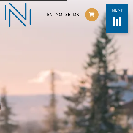
MENY
EN
NO
SE
DK
Til handlekurv