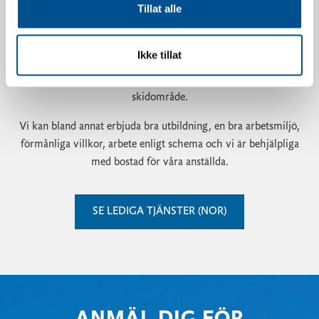
Tillat alle
dig som är intresserad av att arbeta under hela säsongen
(november till april) och dig som önskar arbeta på helger och
under semestrar. Under högsäsongen och på helgerna kan du
Ikke tillat
förvänta dig att arbeta mycket, medan det är lugnare under
andra perioder, vilket ger dig tid att njuta av vårt fantastiska
skidområde.
Vi kan bland annat erbjuda bra utbildning, en bra arbetsmiljö,
förmånliga villkor, arbete enligt schema och vi är behjälpliga
med bostad för våra anställda.
SE LEDIGA TJÄNSTER (NOR)