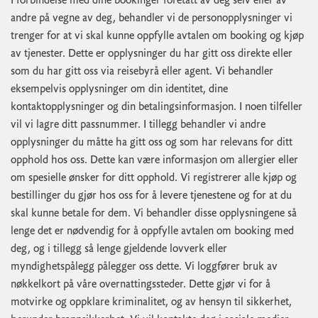
I forbindelse med dine bookinger foretatt av deg selv eller av
andre på vegne av deg, behandler vi de personopplysninger vi
trenger for at vi skal kunne oppfylle avtalen om booking og kjøp
av tjenester. Dette er opplysninger du har gitt oss direkte eller
som du har gitt oss via reisebyrå eller agent. Vi behandler
eksempelvis opplysninger om din identitet, dine
kontaktopplysninger og din betalingsinformasjon. I noen tilfeller
vil vi lagre ditt passnummer. I tillegg behandler vi andre
opplysninger du måtte ha gitt oss og som har relevans for ditt
opphold hos oss. Dette kan være informasjon om allergier eller
om spesielle ønsker for ditt opphold. Vi registrerer alle kjøp og
bestillinger du gjør hos oss for å levere tjenestene og for at du
skal kunne betale for dem. Vi behandler disse opplysningene så
lenge det er nødvendig for å oppfylle avtalen om booking med
deg, og i tillegg så lenge gjeldende lovverk eller
myndighetspålegg pålegger oss dette. Vi loggfører bruk av
nøkkelkort på våre overnattingssteder. Dette gjør vi for å
motvirke og oppklare kriminalitet, og av hensyn til sikkerhet,