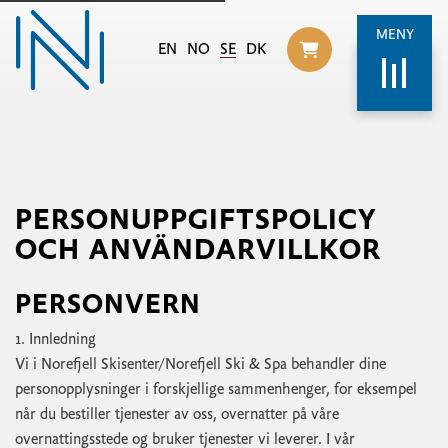
MENY
EN
NO
SE
DK
Til handlekurv
PERSONUPPGIFTSPOLICY
OCH ANVÄNDARVILLKOR
PERSONVERN
1. Innledning
Vi i Norefjell Skisenter/Norefjell Ski & Spa behandler dine
personopplysninger i forskjellige sammenhenger, for eksempel
når du bestiller tjenester av oss, overnatter på våre
overnattingsstede og bruker tjenester vi leverer. I vår