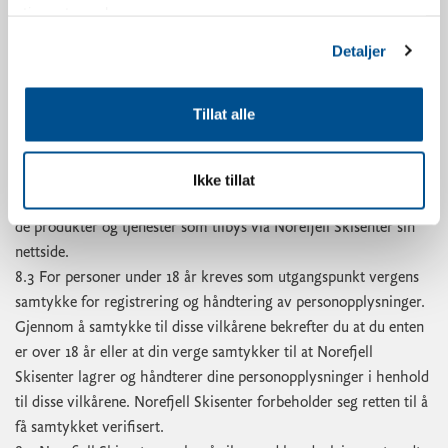
8. Håndtering av personopplysninger
tjenestene deres.
8.1 Norefjell Skisenter håndterer dine personopplysninger i
Detaljer
henhold til norsk Lov om behandling av personopplysninger, og
ivaretar den personlige integriteten ved håndteringen av dine
personopplysninger.
Tillat alle
8.2 Gjennom å bruke Norefjell Skisenter sin nettside aksepterer
du at Norefjell Skisenter aktivt samler inn, håndterer, lagrer og
bruker, samt på annen måte behandler dine personopplysninger
Ikke tillat
for at Norefjell Skisenter og samarbeidsselskap, skal kunne tilby
de produkter og tjenester som tilbys via Norefjell Skisenter sin
nettside.
8.3 For personer under 18 år kreves som utgangspunkt vergens
samtykke for registrering og håndtering av personopplysninger.
Gjennom å samtykke til disse vilkårene bekrefter du at du enten
er over 18 år eller at din verge samtykker til at Norefjell
Skisenter lagrer og håndterer dine personopplysninger i henhold
til disse vilkårene. Norefjell Skisenter forbeholder seg retten til å
få samtykket verifisert.