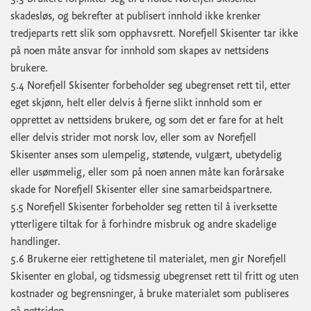
skadesløs, og bekrefter at publisert innhold ikke krenker
tredjeparts rett slik som opphavsrett. Norefjell Skisenter tar ikke
på noen måte ansvar for innhold som skapes av nettsidens
brukere.
5.4 Norefjell Skisenter forbeholder seg ubegrenset rett til, etter
eget skjønn, helt eller delvis å fjerne slikt innhold som er
opprettet av nettsidens brukere, og som det er fare for at helt
eller delvis strider mot norsk lov, eller som av Norefjell
Skisenter anses som ulempelig, støtende, vulgært, ubetydelig
eller usømmelig, eller som på noen annen måte kan forårsake
skade for Norefjell Skisenter eller sine samarbeidspartnere.
5.5 Norefjell Skisenter forbeholder seg retten til å iverksette
ytterligere tiltak for å forhindre misbruk og andre skadelige
handlinger.
5.6 Brukerne eier rettighetene til materialet, men gir Norefjell
Skisenter en global, og tidsmessig ubegrenset rett til fritt og uten
kostnader og begrensninger, å bruke materialet som publiseres