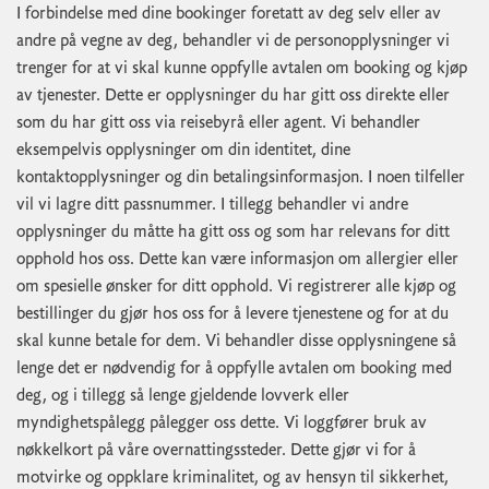
I forbindelse med dine bookinger foretatt av deg selv eller av
andre på vegne av deg, behandler vi de personopplysninger vi
trenger for at vi skal kunne oppfylle avtalen om booking og kjøp
av tjenester. Dette er opplysninger du har gitt oss direkte eller
som du har gitt oss via reisebyrå eller agent. Vi behandler
eksempelvis opplysninger om din identitet, dine
kontaktopplysninger og din betalingsinformasjon. I noen tilfeller
vil vi lagre ditt passnummer. I tillegg behandler vi andre
opplysninger du måtte ha gitt oss og som har relevans for ditt
opphold hos oss. Dette kan være informasjon om allergier eller
om spesielle ønsker for ditt opphold. Vi registrerer alle kjøp og
bestillinger du gjør hos oss for å levere tjenestene og for at du
skal kunne betale for dem. Vi behandler disse opplysningene så
lenge det er nødvendig for å oppfylle avtalen om booking med
deg, og i tillegg så lenge gjeldende lovverk eller
myndighetspålegg pålegger oss dette. Vi loggfører bruk av
nøkkelkort på våre overnattingssteder. Dette gjør vi for å
motvirke og oppklare kriminalitet, og av hensyn til sikkerhet,