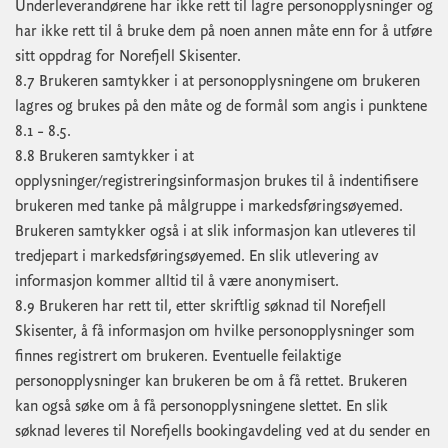
Underleverandørene har ikke rett til lagre personopplysninger og
har ikke rett til å bruke dem på noen annen måte enn for å utføre
sitt oppdrag for Norefjell Skisenter.
8.7 Brukeren samtykker i at personopplysningene om brukeren
lagres og brukes på den måte og de formål som angis i punktene
8.1 – 8.5.
8.8 Brukeren samtykker i at
opplysninger/registreringsinformasjon brukes til å indentifisere
brukeren med tanke på målgruppe i markedsføringsøyemed.
Brukeren samtykker også i at slik informasjon kan utleveres til
tredjepart i markedsføringsøyemed. En slik utlevering av
informasjon kommer alltid til å være anonymisert.
8.9 Brukeren har rett til, etter skriftlig søknad til Norefjell
Skisenter, å få informasjon om hvilke personopplysninger som
finnes registrert om brukeren. Eventuelle feilaktige
personopplysninger kan brukeren be om å få rettet. Brukeren
kan også søke om å få personopplysningene slettet. En slik
søknad leveres til Norefjells bookingavdeling ved at du sender en