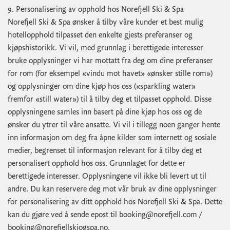
9. Personalisering av opphold hos Norefjell Ski & Spa
Norefjell Ski & Spa ønsker å tilby våre kunder et best mulig
hotellopphold tilpasset den enkelte gjests preferanser og
kjøpshistorikk. Vi vil, med grunnlag i berettigede interesser
bruke opplysninger vi har mottatt fra deg om dine preferanser
for rom (for eksempel «vindu mot havet» «ønsker stille rom»)
og opplysninger om dine kjøp hos oss («sparkling water»
fremfor «still water») til å tilby deg et tilpasset opphold. Disse
opplysningene samles inn basert på dine kjøp hos oss og de
ønsker du ytrer til våre ansatte. Vi vil i tillegg noen ganger hente
inn informasjon om deg fra åpne kilder som internett og sosiale
medier, begrenset til informasjon relevant for å tilby deg et
personalisert opphold hos oss. Grunnlaget for dette er
berettigede interesser. Opplysningene vil ikke bli levert ut til
andre. Du kan reservere deg mot vår bruk av dine opplysninger
for personalisering av ditt opphold hos Norefjell Ski & Spa. Dette
kan du gjøre ved å sende epost til
booking@norefjell.com
/
booking@norefjellskiogspa.no
.