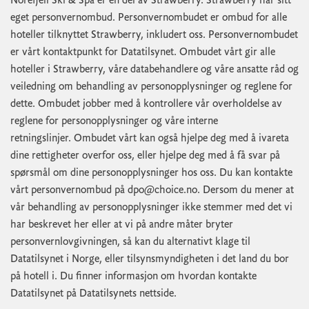
Norefjell Ski & Spa er en del av Strawberry. Strawberry har sitt
eget personvernombud. Personvernombudet er ombud for alle
hoteller tilknyttet Strawberry, inkludert oss. Personvernombudet
er vårt kontaktpunkt for Datatilsynet. Ombudet vårt gir alle
hoteller i Strawberry, våre databehandlere og våre ansatte råd og
veiledning om behandling av personopplysninger og reglene for
dette. Ombudet jobber med å kontrollere vår overholdelse av
reglene for personopplysninger og våre interne
retningslinjer. Ombudet vårt kan også hjelpe deg med å ivareta
dine rettigheter overfor oss, eller hjelpe deg med å få svar på
spørsmål om dine personopplysninger hos oss. Du kan kontakte
vårt personvernombud på
dpo@choice.no
. Dersom du mener at
vår behandling av personopplysninger ikke stemmer med det vi
har beskrevet her eller at vi på andre måter bryter
personvernlovgivningen, så kan du alternativt klage til
Datatilsynet i Norge, eller tilsynsmyndigheten i det land du bor
på hotell i. Du finner informasjon om hvordan kontakte
Datatilsynet på Datatilsynets nettside.