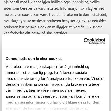
hjelper til med å kjenne igjen hvilken type innhold og hvilke
sider som besøkes på vårt nettsted. Informasjon som lagres ved
hjelp av en cookie kan være hvordan brukeren bruker nettstedet,
hva slags type av nettleser brukeren benytter og hvilke nettsider
brukeren har besøkt. Cookien muliggjør at Norefjell Skisenter
kan forbedre ditt besøk på sine nettsider.
7.3 En permanent cookie ligger igjen på brukerens datamaskin
for et bestemt tidsrom. En sesjonscookie lagres tilfeldig i
datamaskinens minne mens den besøkende er inne på en
hjemmeside. Sesjonscookien forsvinner når brukeren stenger sin
Denne nettsiden bruker cookies
nettleser. Norefjell Skisenter benytter seg av både av permanente
Vi bruker informasjonskapsler for å gi innhold og
cookies og sesjonscookies. Norefjell Skisenter kan også komme
annonser et personlig preg, for å levere sosiale
til å benytte en tredjeparts cookies.
mediefunksjoner og for å analysere trafikken vår. Vi deler
7.4 Om brukeren ikke vil tillate cookies kan brukeren velge å
dessuten informasjon om hvordan du bruker nettstedet
endre innstillingene for brukerens nettleser sik at cookies ikke
vårt, med partnerne våre innen sosiale medier,
aksepteres. Om brukeren ikke aksepterer cookies kan dette
annonsering og analysearbeid, som kan kombinere den
påvirke nettsidens funksjonalitet.
med annen informasjon du har gjort tilgjengelig for dem,
eller som de har samlet inn gjennom din bruk av