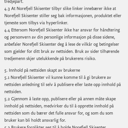
tredjepart.
4.3 At Norefjell Skisenter tilbyr slike linker innebærer ikke at
Norefjell Skisenter stiller seg bak informasjonen, produktet eller
tjeneste som tilbys via hyperlinker.
4.4 Ettersom Norefjell Skisenter ikke har ansvar for håndtering
og personvern av din personlige informasjon på disse sidene,
anbefaler Norefjell Skisenter deg å lese de vilkår og betingelser
som gjelder for ditt bruk av nettsiden. Bruk av sider tilhørende
tredjemenn skjer utelukkende på brukerens risiko.
5. Innhold på nettsiden skapt av brukerne
5.1 Norefjell Skisenter vil kunne komme til å gi brukere av
nettsiden anledning til selv å publisere eller laste opp innhold på
nettsiden.
5.2 Gjennom å laste opp, publisere eller på annen måte skape
innhold på nettsiden, medvirker du til å opprette innhold på
nettsiden som du bærer det fulle ansvar for, og som du som
bruker kan bli holdt ansvarlig for.
5.3 Brukere forplikter seg til å holde Norefjell Skisenter