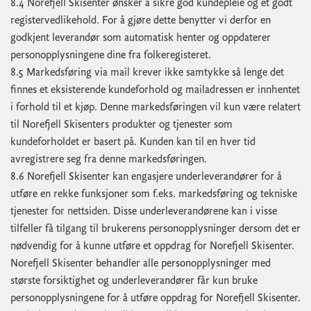
8.4 Norefjell Skisenter ønsker å sikre god kundepleie og et godt
registervedlikehold. For å gjøre dette benytter vi derfor en
godkjent leverandør som automatisk henter og oppdaterer
personopplysningene dine fra folkeregisteret.
8.5 Markedsføring via mail krever ikke samtykke så lenge det
finnes et eksisterende kundeforhold og mailadressen er innhentet
i forhold til et kjøp. Denne markedsføringen vil kun være relatert
til Norefjell Skisenters produkter og tjenester som
kundeforholdet er basert på. Kunden kan til en hver tid
avregistrere seg fra denne markedsføringen.
8.6 Norefjell Skisenter kan engasjere underleverandører for å
utføre en rekke funksjoner som f.eks. markedsføring og tekniske
tjenester for nettsiden. Disse underleverandørene kan i visse
tilfeller få tilgang til brukerens personopplysninger dersom det er
nødvendig for å kunne utføre et oppdrag for Norefjell Skisenter.
Norefjell Skisenter behandler alle personopplysninger med
største forsiktighet og underleverandører får kun bruke
personopplysningene for å utføre oppdrag for Norefjell Skisenter.