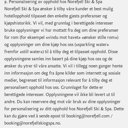
9. Personalisering av opphold hos Norefjell Ski & Spa
Norefjell Ski & Spa ønsker å tilby våre kunder et best mulig
hotellopphold tilpasset den enkelte gjests preferanser og
kjøpshistorikk. Vi vil, med grunnlag i berettigede interesser
bruke opplysninger vi har mottatt fra deg om dine preferanser
for rom (for eksempel «vindu mot havet» «ønsker stille rom»)
og opplysninger om dine kjøp hos oss («sparkling water»
fremfor «still water») til å tilby deg et tilpasset opphold. Disse
opplysningene samles inn basert på dine kjøp hos oss og de
ønsker du ytrer til våre ansatte. Vi vil i tillegg noen ganger hente
inn informasjon om deg fra åpne kilder som internett og sosiale
medier, begrenset til informasjon relevant for å tilby deg et
personalisert opphold hos oss. Grunnlaget for dette er
berettigede interesser. Opplysningene vil ikke bli levert ut til
andre. Du kan reservere deg mot vår bruk av dine opplysninger
for personalisering av ditt opphold hos Norefjell Ski & Spa. Dette
kan du gjøre ved å sende epost til
booking@norefjell.com
/
booking@norefjellskiogspa.no
.