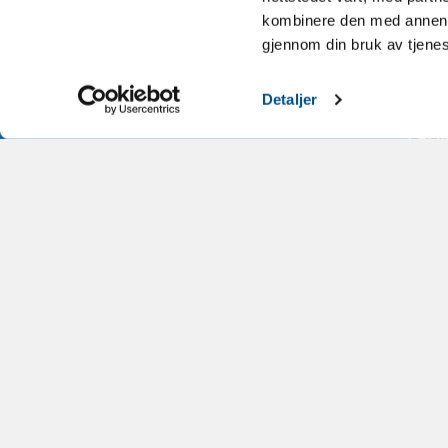
enl
kombinere den med annen in
gjennom din bruk av tjene
BOKN
Detaljer
LEDI
NOR
NOREF
JOKE
LÄNG