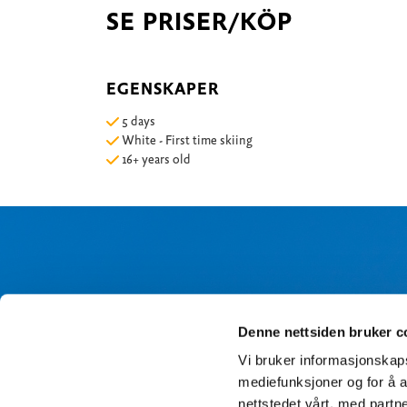
SE PRISER/KÖP
EGENSKAPER
5 days
White - First time skiing
16+ years old
Denne nettsiden bruker c
Vi bruker informasjonskapsl
mediefunksjoner og for å a
nettstedet vårt, med part
J
ag 