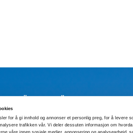
ANMÄL DIG FÖR NYHETSBREV
ookies
Skic
er for å gi innhold og annonser et personlig preg, for å levere s
nalysere trafikken vår. Vi deler dessuten informasjon om hvorda
nerne våre innen sosiale medier, annonsering og analysearbeid, 
önskar att motta nyhetsbrev
och accepterar att mina personuppgifter behandlas 