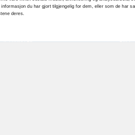
ighet med
personuppgiftspolicy och användarvillkor
formasjon du har gjort tilgjengelig for dem, eller som de har sa
stene deres.
INGSVILLKOR
EGENDO
GA TJÄNSTER
FAQ
SKIPASS
SÄKERHE
EFJELLSTUA
FLICKR
JELL SKI & SPA
ÖPPENH
R NOREFJELL
BOMVÄ
DSKIDÅKNING
PARKERI