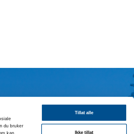
Tillat alle
ka
osiale
n du bruker
Ikke tillat
som kan
i