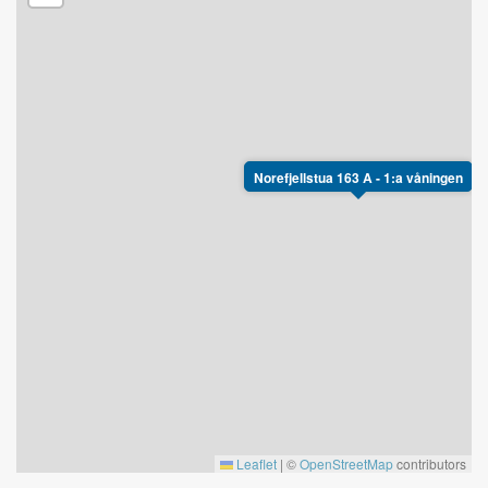
Norefjellstua 163 A - 1:a våningen
Leaflet
|
©
OpenStreetMap
contributors