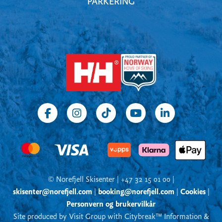
PARKERING
© Norefjell Skisenter | +47 32 15 01 00 |
skisenter@norefjell.com
|
booking@norefjell.com
|
Cookies
|
Personvern og brukervilkår
Site produced by Visit Group with Citybreak™ Information &