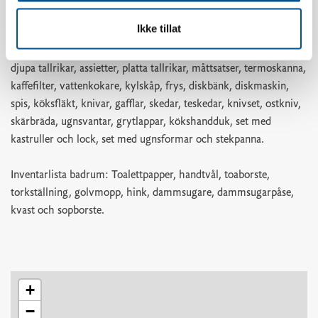
slickepott, köksredskap, ägghackare, potatisskalare, rivjärn,
Ikke tillat
vitlökspress, korkskruv, burköppnare, pizzaskärare, isbitbricka,
brödkorg, durkslag, springform-set, bunke, skålset, små tallrikar,
djupa tallrikar, assietter, platta tallrikar, måttsatser, termoskanna,
kaffefilter, vattenkokare, kylskåp, frys, diskbänk, diskmaskin,
spis, köksfläkt, knivar, gafflar, skedar, teskedar, knivset, ostkniv,
skärbräda, ugnsvantar, grytlappar, kökshandduk, set med
kastruller och lock, set med ugnsformar och stekpanna.
Inventarlista badrum: Toalettpapper, handtvål, toaborste,
torkställning, golvmopp, hink, dammsugare, dammsugarpåse,
kvast och sopborste.
+
−