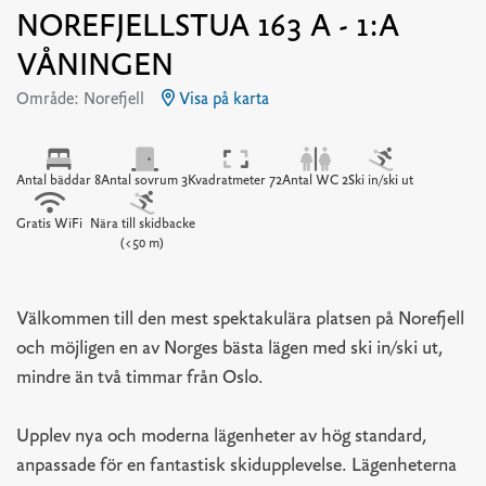
NOREFJELLSTUA 163 A - 1:A
VÅNINGEN
Område: Norefjell
Visa på karta
Antal bäddar 8
Antal sovrum 3
Kvadratmeter 72
Antal WC 2
Ski in/ski ut
Gratis WiFi
Nära till skidbacke
(<50 m)
Välkommen till den mest spektakulära platsen på Norefjell
och möjligen en av Norges bästa lägen med ski in/ski ut,
mindre än två timmar från Oslo.
Upplev nya och moderna lägenheter av hög standard,
anpassade för en fantastisk skidupplevelse. Lägenheterna