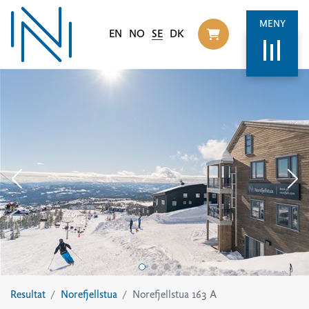
MENY
EN
NO
SE
DK
Til handlekurv
Resultat
Norefjellstua
Norefjellstua 163 A