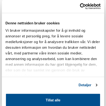
Åldersgränsen för att boka Norefjellstua är 20 år.
Rökning är inte tillåten. Se våra bokningsvillkor för mer
Denne nettsiden bruker cookies
information.
Vi bruker informasjonskapsler for å gi innhold og
annonser et personlig preg, for å levere sosiale
Lägenheten har balkong i sydvästläge. Utsikten och läget
mediefunksjoner og for å analysere trafikken vår. Vi deler
kommer variera beroende på vilket byggnad du bor i.
dessuten informasjon om hvordan du bruker nettstedet
vårt, med partnerne våre innen sosiale medier,
Det kan förekomma oväsen från restaurangen Olympique under
annonsering og analysearbeid, som kan kombinere den
kvällstid på semestertider och helger.
med annen informasjon du har gjort tilgjengelig for dem,
eller som de har samlet inn gjennom din bruk av
tjenestene deres.
Lägenheten är nyuppförd.
Detaljer
Inventarlista kök: Diskmedel, diskmaskintabletter, diskborste,
disktrasa, shotglas, äggkoppar, vinglas, whiskeyglas, vattenglas,
kaffekoppar, kökspapper, kökshållare för papper, ugnssäker
Tillat alle
glasform, kaksform, kavel, sax, teskedar, bakpensel, visp,