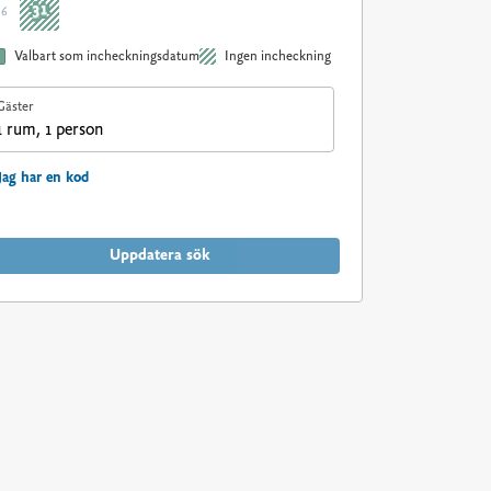
31
36
Valbart som incheckningsdatum
Ingen incheckning
Gäster
1 rum, 1 person
Jag har en kod
Uppdatera sök