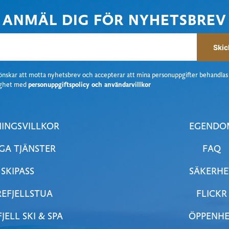
ANMÄL DIG FÖR NYHETSBREV
Skic
önskar att motta nyhetsbrev
och accepterar att mina personuppgifter behandlas 
ighet med
personuppgiftspolicy och användarvillkor
INGSVILLKOR
EGENDO
GA TJÄNSTER
FAQ
SKIPASS
SÄKERHE
EFJELLSTUA
FLICKR
JELL SKI & SPA
ÖPPENH