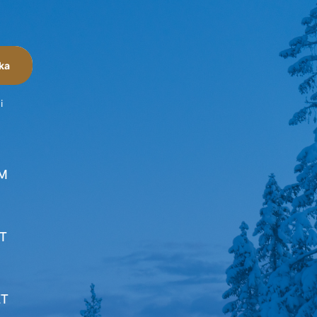
ka
i
M
T
ET