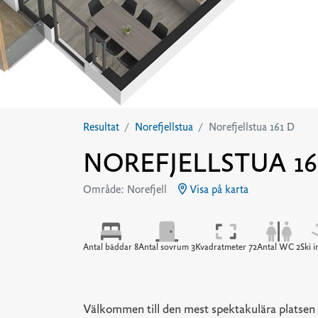
Resultat
Norefjellstua
Norefjellstua 161 D
NOREFJELLSTUA 16
Område: Norefjell
Visa på karta
Antal bäddar 8
Antal sovrum 3
Kvadratmeter 72
Antal WC 2
Ski i
Välkommen till den mest spektakulära platsen 