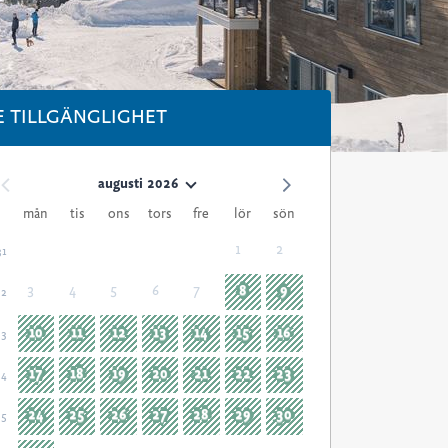
E TILLGÄNGLIGHET
augusti 2026
mån
tis
ons
tors
fre
lör
sön
1
2
31
3
4
5
6
7
8
9
32
10
11
12
13
14
15
16
33
17
18
19
20
21
22
23
34
24
25
26
27
28
29
30
35