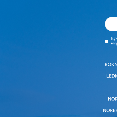
J
ag 
enl
BOKN
LEDI
NOR
NOREF