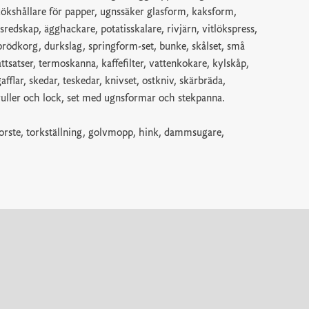
kökshållare för papper, ugnssäker glasform, kaksform,
ksredskap, ägghackare, potatisskalare, rivjärn, vitlökspress,
brödkorg, durkslag, springform-set, bunke, skålset, små
, måttsatser, termoskanna, kaffefilter, vattenkokare, kylskåp,
afflar, skedar, teskedar, knivset, ostkniv, skärbräda,
ruller och lock, set med ugnsformar och stekpanna.
borste, torkställning, golvmopp, hink, dammsugare,