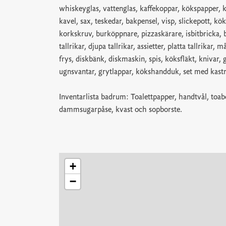
whiskeyglas, vattenglas, kaffekoppar, kökspapper, 
kavel, sax, teskedar, bakpensel, visp, slickepott, kö
korkskruv, burköppnare, pizzaskärare, isbitbricka, 
tallrikar, djupa tallrikar, assietter, platta tallrikar
frys, diskbänk, diskmaskin, spis, köksfläkt, knivar, g
ugnsvantar, grytlappar, kökshandduk, set med kast
Inventarlista badrum: Toalettpapper, handtvål, toa
dammsugarpåse, kvast och sopborste.
+
−