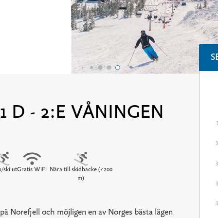
S
1 D - 2:E VÅNINGEN
n/ski ut
Gratis WiFi
Nära till skidbacke (<200
m)
på Norefjell och möjligen en av Norges bästa lägen