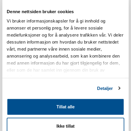
Åldersgränsen för att boka Norefjellstua är 20 år.
Denne nettsiden bruker cookies
Rökning är inte tillåten. Se våra bokningsvillkor för mer
Vi bruker informasjonskapsler for å gi innhold og
information.
annonser et personlig preg, for å levere sosiale
mediefunksjoner og for å analysere trafikken vår. Vi deler
Lägenheten har balkong i sydvästläge. Utsikten och läget
dessuten informasjon om hvordan du bruker nettstedet
kommer variera beroende på vilket byggnad du bor i.
vårt, med partnerne våre innen sosiale medier,
annonsering og analysearbeid, som kan kombinere den
Lägenheten är nyuppförd.
med annen informasjon du har gjort tilgjengelig for dem,
eller som de har samlet inn gjennom din bruk av
Inventarlista kök: Diskmedel, diskmaskintabletter, diskborste,
tjenestene deres.
disktrasa, shotglas, äggkoppar, vinglas, whiskeyglas, vattenglas,
Detaljer
kaffekoppar, kökspapper, kökshållare för papper, ugnssäker
glasform, kaksform, kavel, sax, teskedar, bakpensel, visp,
slickepott, köksredskap, ägghackare, potatisskalare, rivjärn,
Tillat alle
vitlökspress, korkskruv, burköppnare, pizzaskärare, isbitbricka,
brödkorg, durkslag, springform-set, bunke, skålset, små tallrikar,
djupa tallrikar, assietter, platta tallrikar, måttsatser, termoskanna,
Ikke tillat