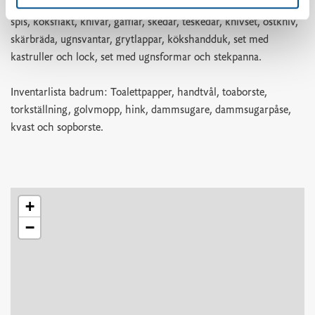
kaffefilter, vattenkokare, kylskåp, frys, diskbänk, diskmaskin,
spis, köksfläkt, knivar, gafflar, skedar, teskedar, knivset, ostkniv,
skärbräda, ugnsvantar, grytlappar, kökshandduk, set med
kastruller och lock, set med ugnsformar och stekpanna.
Inventarlista badrum: Toalettpapper, handtvål, toaborste,
torkställning, golvmopp, hink, dammsugare, dammsugarpåse,
kvast och sopborste.
+
−