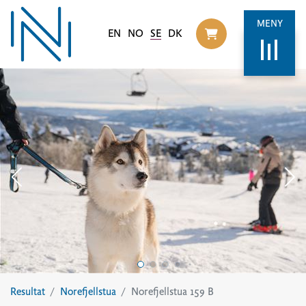
MENY
EN
NO
SE
DK
Til handlekurv
Resultat
Norefjellstua
Norefjellstua 159 B