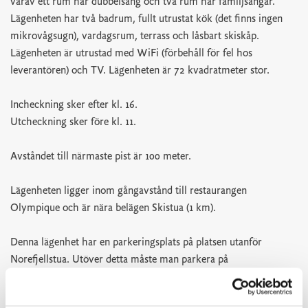
varav ett rum har dubbelsäng och två rum har familjsängar.
Lägenheten har två badrum, fullt utrustat kök (det finns ingen
mikrovågsugn), vardagsrum, terrass och låsbart skiskåp.
Lägenheten är utrustad med WiFi (förbehåll för fel hos
leverantören) och TV. Lägenheten är 72 kvadratmeter stor.
Incheckning sker efter kl. 16.
Utcheckning sker före kl. 11.
Avståndet till närmaste pist är 100 meter.
Lägenheten ligger inom gångavstånd till restaurangen
Olympique och är nära belägen Skistua (1 km).
Denna lägenhet har en parkeringsplats på platsen utanför
Norefjellstua. Utöver detta måste man parkera på
parkeringsplats P3 nedanför Skistua.