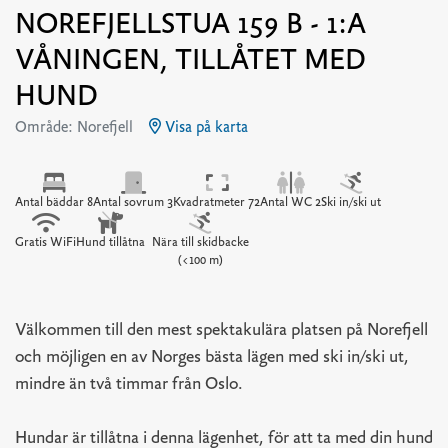
NOREFJELLSTUA 159 B - 1:A
VÅNINGEN, TILLÅTET MED
HUND
Område: Norefjell
Visa på karta
Antal bäddar 8
Antal sovrum 3
Kvadratmeter 72
Antal WC 2
Ski in/ski ut
Gratis WiFi
Hund tillåtna
Nära till skidbacke
(<100 m)
Välkommen till den mest spektakulära platsen på Norefjell
och möjligen en av Norges bästa lägen med ski in/ski ut,
mindre än två timmar från Oslo.
Hundar är tillåtna i denna lägenhet, för att ta med din hund