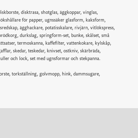
iskborste, disktrasa, shotglas, äggkoppar, vinglas,
kökshållare för papper, ugnssäker glasform, kaksform,
ksredskap, ägghackare, potatisskalare, rivjärn, vitlökspress,
brödkorg, durkslag, springform-set, bunke, skålset, små
, måttsatser, termoskanna, kaffefilter, vattenkokare, kylskåp,
afflar, skedar, teskedar, knivset, ostkniv, skärbräda,
ruller och lock, set med ugnsformar och stekpanna.
borste, torkställning, golvmopp, hink, dammsugare,