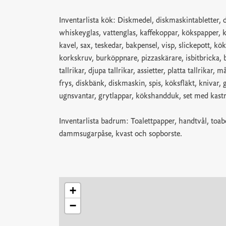
Inventarlista kök: Diskmedel, diskmaskintabletter, d
whiskeyglas, vattenglas, kaffekoppar, kökspapper, 
kavel, sax, teskedar, bakpensel, visp, slickepott, kö
korkskruv, burköppnare, pizzaskärare, isbitbricka, 
tallrikar, djupa tallrikar, assietter, platta tallrikar
frys, diskbänk, diskmaskin, spis, köksfläkt, knivar, g
ugnsvantar, grytlappar, kökshandduk, set med kast
Inventarlista badrum: Toalettpapper, handtvål, toa
dammsugarpåse, kvast och sopborste.
+
−