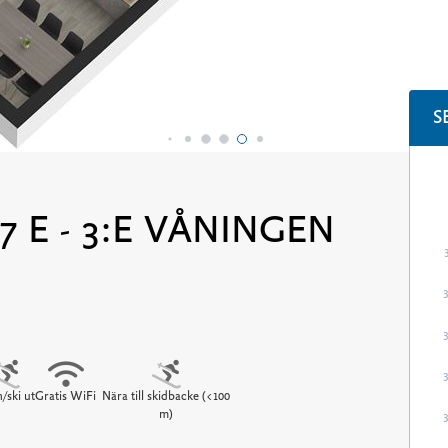
S
7 E - 3:E VÅNINGEN
n/ski ut
Gratis WiFi
Nära till skidbacke (<100
m)