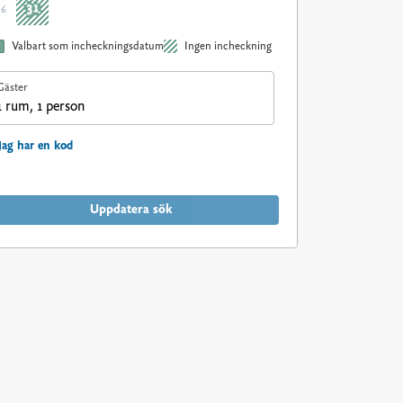
31
36
Valbart som incheckningsdatum
Ingen incheckning
Gäster
1 rum, 1 person
Jag har en kod
Uppdatera sök