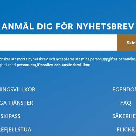
ANMÄL DIG FÖR NYHETSBREV
Skic
önskar att motta nyhetsbrev
och accepterar att mina personuppgifter behandlas 
ighet med
personuppgiftspolicy och användarvillkor
INGSVILLKOR
EGENDO
GA TJÄNSTER
FAQ
SKIPASS
SÄKERHE
EFJELLSTUA
FLICKR