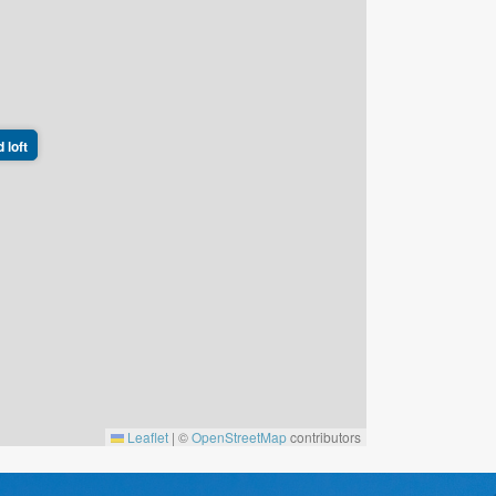
 loft
Leaflet
|
©
OpenStreetMap
contributors