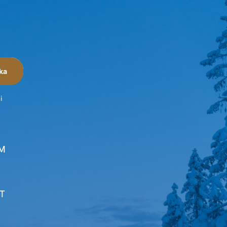
ka
i
M
T