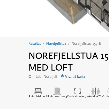
Resultat
Norefjellstua
Norefjellstua 157 E
NOREFJELLSTUA 15
MED LOFT
Område: Norefjell
Visa på karta
Antal bäddar 8
Antal sovrum 3
Kvadratmeter 72
Antal WC 2
Ski i