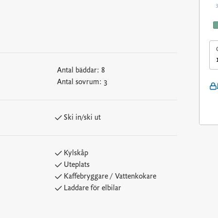
dard, anpassade för en fantastisk
ntill skidbacken och gör det enkelt att njuta
er kan incheckningen ske senare än kl 16).
Antal bäddar:
8
Antal sovrum:
3
ner.
Ski in/ski ut
angen Olympique och är nära belägen Skistua (1
Kylskåp
fjell (2 km).
Uteplats
Kaffebryggare / Vattenkokare
Om du vill ta med hund måste du välja en av
Laddare för elbilar
a måste man parkera på parkeringsplats P3