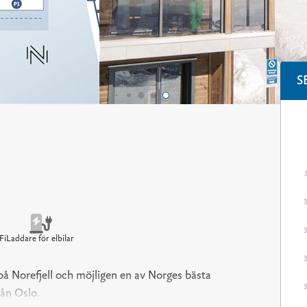
S
Fi
Laddare för elbilar
å Norefjell och möjligen en av Norges bästa
rån Oslo.