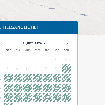
E TILLGÄNGLIGHET
augusti 2026
mån
tis
ons
tors
fre
lör
sön
1
2
31
3
4
5
6
7
8
9
32
10
11
12
13
14
15
16
33
17
18
19
20
21
22
23
34
24
25
26
27
28
29
30
35