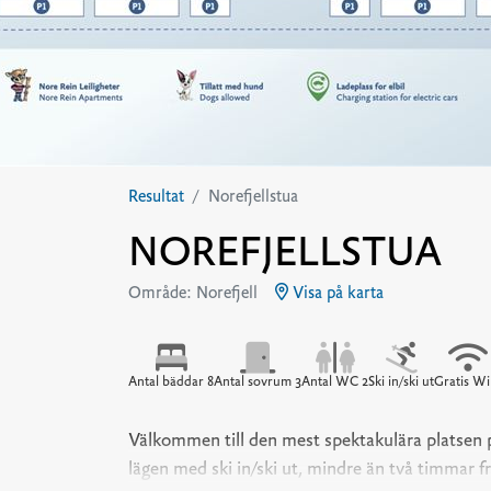
Resultat
Norefjellstua
NOREFJELLSTUA
Område: Norefjell
Visa på karta
Antal bäddar 8
Antal sovrum 3
Antal WC 2
Ski in/ski ut
Gratis Wi
Välkommen till den mest spektakulära platsen p
lägen med ski in/ski ut, mindre än två timmar f