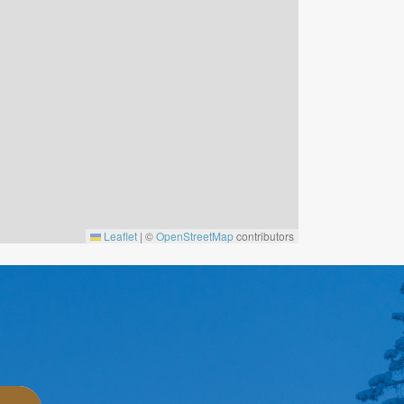
Leaflet
|
©
OpenStreetMap
contributors