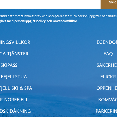
Skic
önskar att motta nyhetsbrev
och accepterar att mina personuppgifter behandlas 
ighet med
personuppgiftspolicy och användarvillkor
INGSVILLKOR
EGENDO
GA TJÄNSTER
FAQ
SKIPASS
SÄKERHE
EFJELLSTUA
FLICKR
JELL SKI & SPA
ÖPPENH
R NOREFJELL
BOMVÄ
DSKIDÅKNING
PARKERI