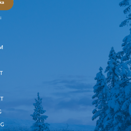
ka
i
M
T
ET
G
NG