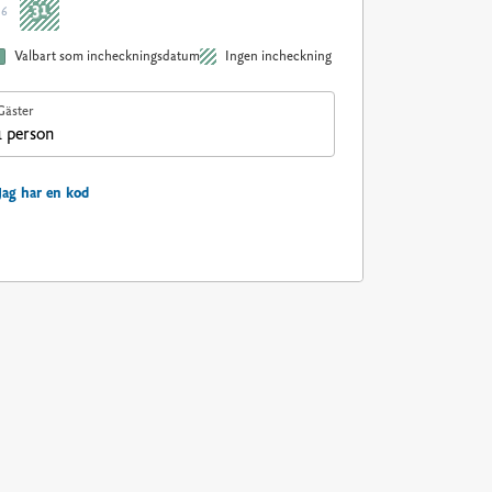
31
36
Valbart som incheckningsdatum
Ingen incheckning
Gäster
1 person
Jag har en kod