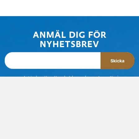
ANMÄL DIG FÖR
NYHETSBREV
Skicka
J
ag önskar att motta nyhetsbrev
och accepterar att mina
personuppgifter behandlas i enlighet med
personuppgiftspolicy och
användarvillkor
BOKNINGSVILLKOR
LEDIGA TJÄNSTER