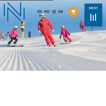
MENY
EN
NO
SE
DK
Til handlekurv