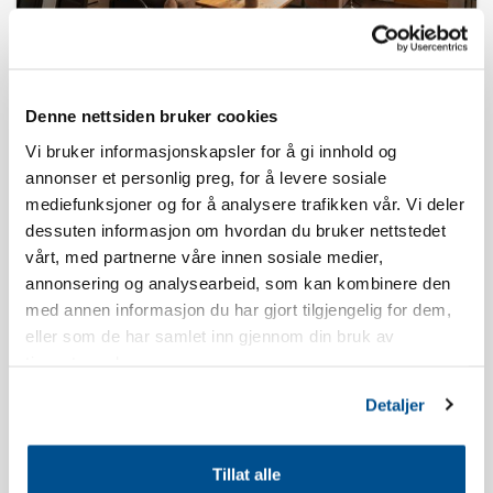
MOUNTAIN LODGE 309
Norefjell
Vis på kort
A beautiful apartment with ski in/out.
Denne nettsiden bruker cookies
Vi bruker informasjonskapsler for å gi innhold og
8 senge
3 værelser
Antal toiletter: 1
Ski in/ski ud
annonser et personlig preg, for å levere sosiale
mediefunksjoner og for å analysere trafikken vår. Vi deler
Vis
dessuten informasjon om hvordan du bruker nettstedet
vårt, med partnerne våre innen sosiale medier,
annonsering og analysearbeid, som kan kombinere den
med annen informasjon du har gjort tilgjengelig for dem,
eller som de har samlet inn gjennom din bruk av
tjenestene deres.
Detaljer
KORT
Tillat alle