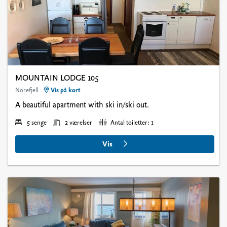
There might be a some differences between the inventory in the
pictures compared to the apartments.
MOUNTAIN LODGE 105
Norefjell
Vis på kort
A beautiful apartment with ski in/ski out.
5 senge
2 værelser
Antal toiletter: 1
Vis