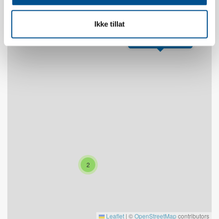
+
Ikke tillat
−
Mountain Lodge 309
2
Leaflet
|
©
OpenStreetMap
contributors