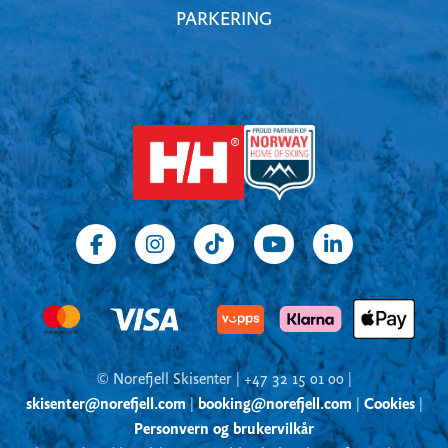
PARKERING
© Norefjell Skisenter | +47 32 15 01 00 |
skisenter@norefjell.com
|
booking@norefjell.com
|
Cookies
|
Personvern og brukervilkår