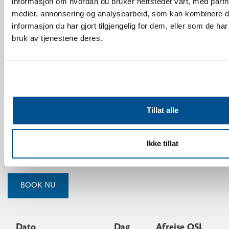
informasjon om hvordan du bruker nettstedet vårt, med partn
medier, annonsering og analysearbeid, som kan kombinere
MERE INFORMATION
informasjon du har gjort tilgjengelig for dem, eller som de ha
bruk av tjenestene deres.
LUFTHAVNS SHUTTLE
Lufthavns Shuttle er en direktebus mellem Oslo Lufthavn
Gardermoen, Sokna og Geilo. Der vil være af-/påstigning af
gæster, der skal til/fra Norefjell i Sokna, og en særlig shuttle vil
Tillat alle
transportere gæster mellem Sokna og Norefjell. Bussen kører
kun i vintersæsonen og skal bookes senest onsdag morgen
samme uge som afrejse. Dette er et samarbejde med Geilo
Ikke tillat
Turbusser.
BOOK NU
Dato
Dag
Afrejse OSL