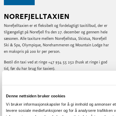
NOREFJELLTAXIEN
Norefjelltaxien er et fleksibelt og fordelagtigt taxitilbud, der er
tilgængeligt på Norefjell fra den 27. december og gennem hele
sæsonen. Alle taxiture mellem Norefjellstua, Skistua, Norefjell
Ski & Spa, Olympique, Norehammeren og Mountain Lodge har
en makspris på 200 kr per person.
Bestil din taxi ved at ringe +47 934 55 252 (husk at ringe i god
tid, før du har brug for taxien).
OFFENTLIG TRANSPORT
Det er muligt at rejse med offentlig transport til Noresund. Fra
forskellige steder i Østnorge kan du kombinere tog og bus til
Denne nettsiden bruker cookies
nærliggende knudepunkter og rejse videre derfra. Opdaterede
Vi bruker informasjonskapsler for å gi innhold og annonser et 
køreplaner og rejsemuligheder findes på Entur.
levere sosiale mediefunksjoner og for å analysere trafikken v