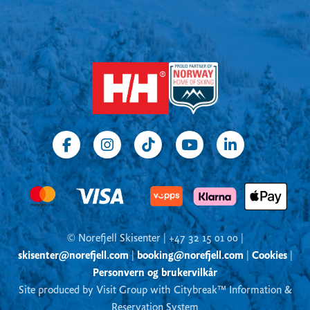
© Norefjell Skisenter | +47 32 15 01 00 |
skisenter@norefjell.com
|
booking@norefjell.com
|
Cookies
|
Personvern og brukervilkår
Site produced by Visit Group with Citybreak™ Information &
Reservation System