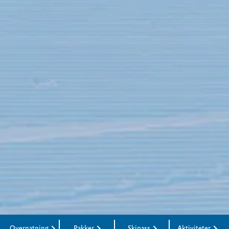
Overnatning
Pakker
Skipass
Aktiviteter