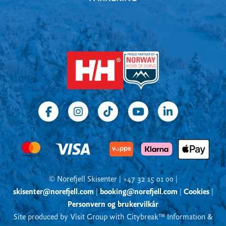
© Norefjell Skisenter | +47 32 15 01 00 |
skisenter@norefjell.com
|
booking@norefjell.com
|
Cookies
|
Personvern og brukervilkår
Site produced by Visit Group with Citybreak™ Information &