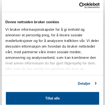
Norefjellstua. Udover dette skal man parkere på parkeringsplads
P3 nedenfor Skistua.
Aldersgrænsen for at reservere Norefjellstua er 20 år.
Denne nettsiden bruker cookies
Vi bruker informasjonskapsler for å gi innhold og
Rygning er ikke tilladt. Se vores reservationsbetingelser for mere
annonser et personlig preg, for å levere sosiale
information.
mediefunksjoner og for å analysere trafikken vår. Vi deler
dessuten informasjon om hvordan du bruker nettstedet
Lejligheden har balkon mod syd. Udsigten og placeringen vil
vårt, med partnerne våre innen sosiale medier,
variere afhængigt af hvilken bygning du bor i.
annonsering og analysearbeid, som kan kombinere den
med annen informasjon du har gjort tilgjengelig for dem,
Lejligheden er nyopført.
eller som de har samlet inn gjennom din bruk av
tjenestene deres.
Inventarliste køkken: Opvaskemiddel, opvasketabs,
Detaljer
opvaskbørste, viskestykke, shotglas, æggebægere, vinglas,
whiskeyglas, vandglas, kaffekopper, køkkenrulle,
køkkenrulleholder, ovnfast glasfad, kageform, kagerulle, saks,
Tillat alle
teskeer, bagepensel, piskeris, dejskraber, køkkenredskaber,