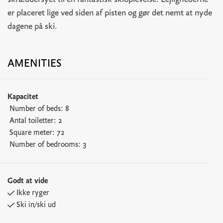
skræddersyet til en fantastisk skioplevelse. Lejlighederne
er placeret lige ved siden af pisten og gør det nemt at nyde
dagene på ski.
AMENITIES
Kapacitet
Number of beds:
8
Antal toiletter:
2
Square meter:
72
Number of bedrooms:
3
Godt at vide
Ikke ryger
Ski in/ski ud