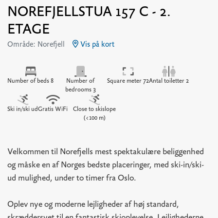
NOREFJELLSTUA 157 C - 2.
ETAGE
Område: Norefjell
Vis på kort
Number of beds 8
Number of
Square meter 72
Antal toiletter 2
bedrooms 3
Ski in/ski ud
Gratis WiFi
Close to skislope
(<100 m)
Velkommen til Norefjells mest spektakulære beliggenhed
og måske en af Norges bedste placeringer, med ski-in/ski-
ud mulighed, under to timer fra Oslo.
Oplev nye og moderne lejligheder af høj standard,