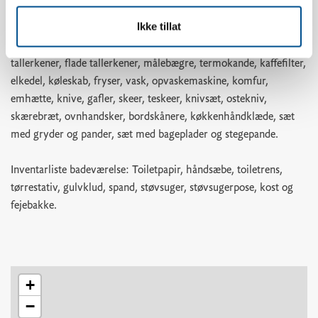
æggedeler, kartoffelskræller, rivejern, hvidløgspresser,
Ikke tillat
proptrækker, dåseåbner, pizzaskærer, isterningebakke, brødkurv,
si, springformssæt, skålesæt, små tallerkener, dybe tallerkener,
tallerkener, flade tallerkener, målebægre, termokande, kaffefilter,
elkedel, køleskab, fryser, vask, opvaskemaskine, komfur,
emhætte, knive, gafler, skeer, teskeer, knivsæt, ostekniv,
skærebræt, ovnhandsker, bordskånere, køkkenhåndklæde, sæt
med gryder og pander, sæt med bageplader og stegepande.
Inventarliste badeværelse: Toiletpapir, håndsæbe, toiletrens,
tørrestativ, gulvklud, spand, støvsuger, støvsugerpose, kost og
fejebakke.
+
−