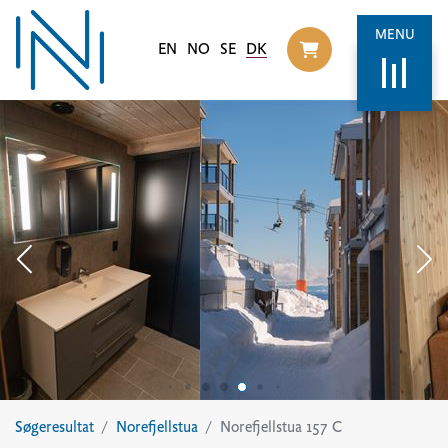
MENU
EN
NO
SE
DK
Til handlekurv
Søgeresultat
Norefjellstua
Norefjellstua 157 C