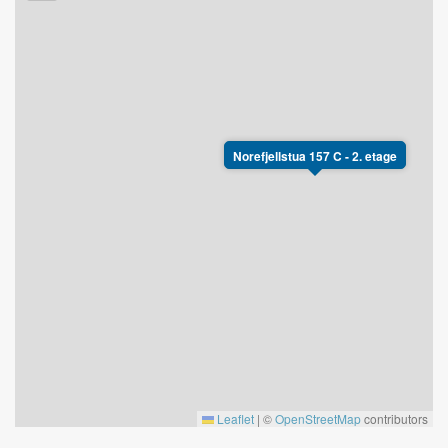
Norefjellstua 157 C - 2. etage
Leaflet
|
©
OpenStreetMap
contributors