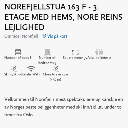
NOREFJELLSTUA 163 F - 3.
ETAGE MED HEMS, NORE REINS
LEJLIGHED
Område: Norefjell
Vis på kort
Number of beds 8
Number of
Square meter 72
Antal toiletter 2
bedrooms 3
Ski in/ski ud
Gratis WiFi
Close to skislope
(<50 m)
Velkommen til Norefjells mest spektakulære og kanskje en
av Norges beste beliggenheter med ski inn/ski ut, under to
timer fra Oslo.