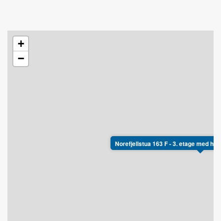
+
−
Norefjellstua 163 F - 3. etage med hem