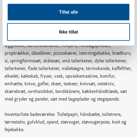
Inventarliste køkken: Opvaskemiddel, opvasketabs,
Tillat alle
opvaskbørste, viskestykke, shotglas, æggebægere, vinglas,
whiskeyglas, vandglas, kaffekopper, køkkenrulle,
køkkenrulleholder, ovnfast glasfad, kageform, kagerulle, saks,
Ikke tillat
teskeer, bagepensel, piskeris, dejskraber, køkkenredskaber,
æggedeler, kartoffelskræller, rivejern, hvidløgspresser,
proptrækker, dåseåbner, pizzaskærer, isterningebakke, brødkurv,
si, springformssæt, skålesæt, små tallerkener, dybe tallerkener,
tallerkener, flade tallerkener, målebægre, termokande, kaffefilter,
elkedel, køleskab, fryser, vask, opvaskemaskine, komfur,
emhætte, knive, gafler, skeer, teskeer, knivsæt, ostekniv,
skærebræt, ovnhandsker, bordskånere, køkkenhåndklæde, sæt
med gryder og pander, sæt med bageplader og stegepande.
Inventarliste badeværelse: Toiletpapir, håndsæbe, toiletrens,
tørrestativ, gulvklud, spand, støvsuger, støvsugerpose, kost og
fejebakke.