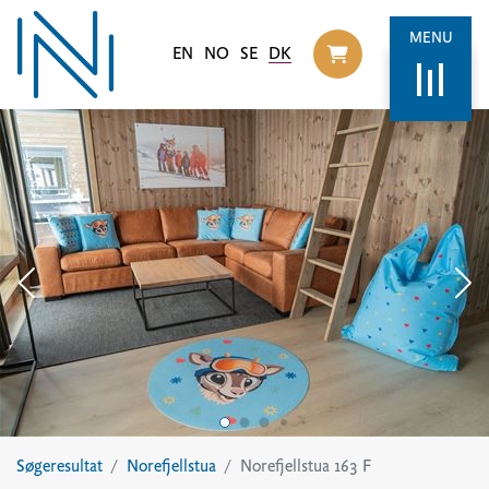
MENU
EN
NO
SE
DK
Til handlekurv
Søgeresultat
Norefjellstua
Norefjellstua 163 F