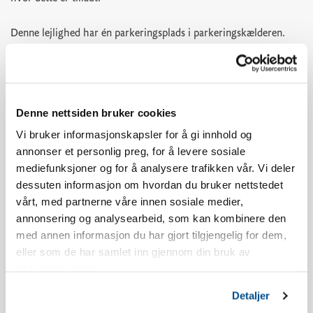
Denne lejlighed har én parkeringsplads i parkeringskælderen.
Udover dette skal man parkere på parkeringsplads P3 nedenfor
Skistua.
Aldersgrænsen for at reservere Norefjellstua er 20 år.
Denne nettsiden bruker cookies
Vi bruker informasjonskapsler for å gi innhold og
Rygning er ikke tilladt. Se vores reservationsbetingelser for mere
annonser et personlig preg, for å levere sosiale
information.
mediefunksjoner og for å analysere trafikken vår. Vi deler
dessuten informasjon om hvordan du bruker nettstedet
Lejligheden har balkon mod syd. Udsigten og placeringen vil
vårt, med partnerne våre innen sosiale medier,
variere afhængigt af hvilken bygning du bor i.
annonsering og analysearbeid, som kan kombinere den
med annen informasjon du har gjort tilgjengelig for dem,
Der kan forekomme støj fra restauranten Olympique om aftenen
eller som de har samlet inn gjennom din bruk av
i ferieperioder og weekender.
tjenestene deres.
Detaljer
Lejligheden er nyopført.