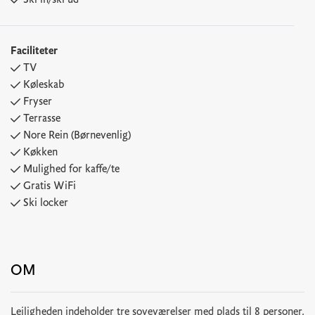
Ski in/ski ud
Faciliteter
TV
Køleskab
Fryser
Terrasse
Nore Rein (Børnevenlig)
Køkken
Mulighed for kaffe/te
Gratis WiFi
Ski locker
OM
Lejligheden indeholder tre soveværelser med plads til 8 personer,