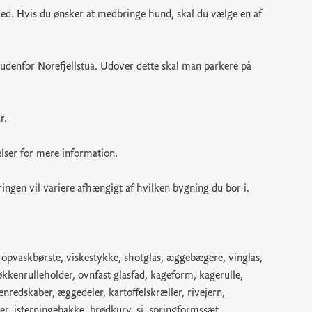
ghed. Hvis du ønsker at medbringe hund, skal du vælge en af
udenfor Norefjellstua. Udover dette skal man parkere på
r.
elser for mere information.
ingen vil variere afhængigt af hvilken bygning du bor i.
opvaskbørste, viskestykke, shotglas, æggebægere, vinglas,
kkenrulleholder, ovnfast glasfad, kageform, kagerulle,
enredskaber, æggedeler, kartoffelskræller, rivejern,
r, isterningebakke, brødkurv, si, springformssæt,