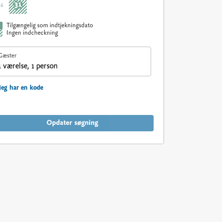
31
36
Tilgængelig som indtjekningsdato
Ingen indcheckning
Gæster
1 værelse, 1 person
Jeg har en kode
Opdater søgning