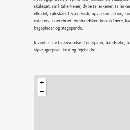
skålesæt, små tallerkener, dybe tallerkener, tallerke
elkedel, køleskab, fryser, vask, opvaskemaskine, kom
ostekniv, skærebræt, ovnhandsker, bordskånere, 
bageplader og stegepande.
Inventarliste badeværelse: Toiletpapir, håndsæbe, toi
støvsugerpose, kost og fejebakke.
+
−