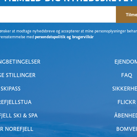
Tilme
 ønsker at modtage nyhedsbreve og accepterer at mine personoplysninger behan
rensstemmelse med
persondatapolitik og brugervilkår
NGBETINGELSER
EJENDO
GE STILLINGER
FAQ
SKIPASS
SIKKERH
EFJELLSTUA
FLICKR
JELL SKI & SPA
ÅBENHE
R NOREFJELL
BOMVEI