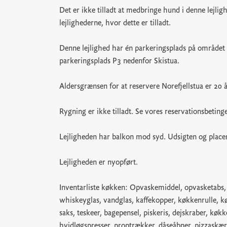
Det er ikke tilladt at medbringe hund i denne lejli
lejlighederne, hvor dette er tilladt.
Denne lejlighed har én parkeringsplads på området 
parkeringsplads P3 nedenfor Skistua.
Aldersgrænsen for at reservere Norefjellstua er 20 å
Rygning er ikke tilladt. Se vores reservationsbeting
Lejligheden har balkon mod syd. Udsigten og placer
Lejligheden er nyopført.
Inventarliste køkken: Opvaskemiddel, opvasketabs, 
whiskeyglas, vandglas, kaffekopper, køkkenrulle, kø
saks, teskeer, bagepensel, piskeris, dejskraber, køkk
hvidløgspresser, proptrækker, dåseåbner, pizzaskære