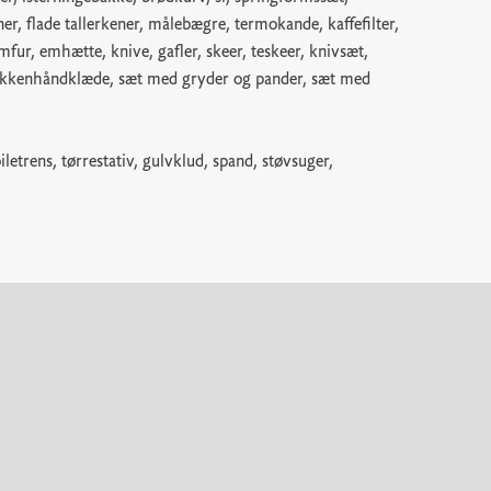
ner, flade tallerkener, målebægre, termokande, kaffefilter,
fur, emhætte, knive, gafler, skeer, teskeer, knivsæt,
køkkenhåndklæde, sæt med gryder og pander, sæt med
letrens, tørrestativ, gulvklud, spand, støvsuger,