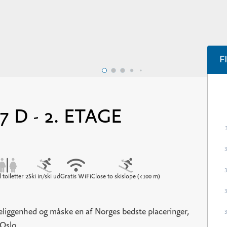
F
 D - 2. ETAGE
 toiletter 2
Ski in/ski ud
Gratis WiFi
Close to skislope (<100 m)
liggenhed og måske en af Norges bedste placeringer,
 Oslo.