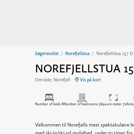
Søgeresultat
Norefjellstua
Norefjellstua 157 D
NOREFJELLSTUA 157
Område: Norefjell
Vis på kort
Number of beds 8
Number of bedrooms 3
Square meter 72
Antal
Velkommen til Norefjells mest spektakulære be
med ski-in/ski-ud mulighed, under to timer fra