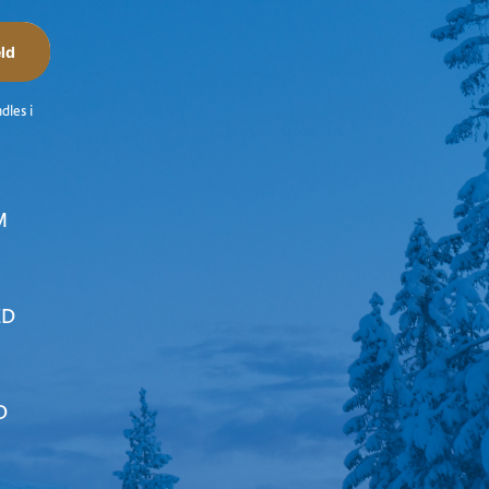
ld
dles i
M
ED
D