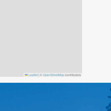
Leaflet
|
©
OpenStreetMap
contributors