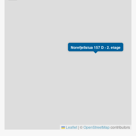
Norefjellstua 157 D - 2. etage
Leaflet
|
©
OpenStreetMap
contributors