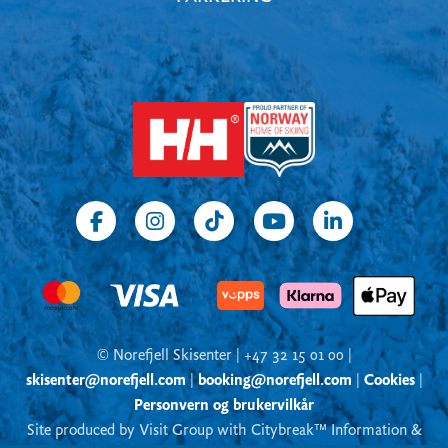
© Norefjell Skisenter | +47 32 15 01 00 |
skisenter@norefjell.com
|
booking@norefjell.com
|
Cookies
|
Personvern og brukervilkår
Site produced by Visit Group with Citybreak™ Information &