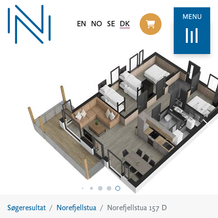
MENU
EN
NO
SE
DK
Til handlekurv
Søgeresultat
Norefjellstua
Norefjellstua 157 D