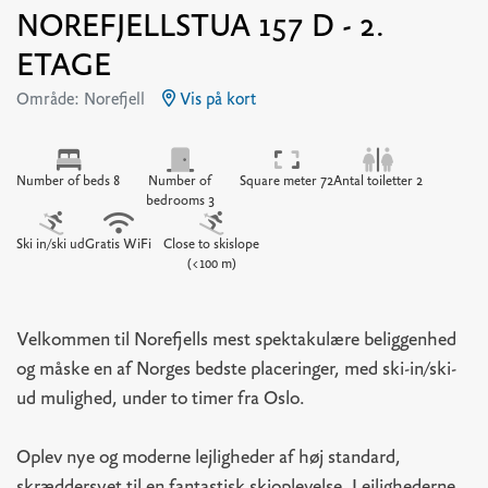
NOREFJELLSTUA 157 D - 2.
ETAGE
Område: Norefjell
Vis på kort
Number of beds 8
Number of
Square meter 72
Antal toiletter 2
bedrooms 3
Ski in/ski ud
Gratis WiFi
Close to skislope
(<100 m)
Velkommen til Norefjells mest spektakulære beliggenhed
og måske en af Norges bedste placeringer, med ski-in/ski-
ud mulighed, under to timer fra Oslo.
Oplev nye og moderne lejligheder af høj standard,