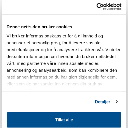
Norefjellstua. Udover dette skal man parkere på parkeringsplads
P3 nedenfor Skistua.
Aldersgrænsen for at reservere Norefjellstua er 20 år.
Denne nettsiden bruker cookies
Vi bruker informasjonskapsler for å gi innhold og
Rygning er ikke tilladt. Se vores reservationsbetingelser for mere
annonser et personlig preg, for å levere sosiale
information.
mediefunksjoner og for å analysere trafikken vår. Vi deler
dessuten informasjon om hvordan du bruker nettstedet
Lejligheden har balkon mod syd. Udsigten og placeringen vil
vårt, med partnerne våre innen sosiale medier,
variere afhængigt af hvilken bygning du bor i.
annonsering og analysearbeid, som kan kombinere den
med annen informasjon du har gjort tilgjengelig for dem,
Lejligheden er nyopført.
eller som de har samlet inn gjennom din bruk av
tjenestene deres.
Inventarliste køkken: Opvaskemiddel, opvasketabs,
Detaljer
opvaskbørste, viskestykke, shotglas, æggebægere, vinglas,
whiskeyglas, vandglas, kaffekopper, køkkenrulle,
køkkenrulleholder, ovnfast glasfad, kageform, kagerulle, saks,
Tillat alle
teskeer, bagepensel, piskeris, dejskraber, køkkenredskaber,