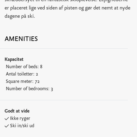
skræddersyet til en fantastisk skioplevelse. Lejlighederne
er placeret lige ved siden af pisten og gør det nemt at nyde
dagene på ski.
AMENITIES
Kapacitet
Number of beds:
8
Antal toiletter:
2
Square meter:
72
Number of bedrooms:
3
Godt at vide
Ikke ryger
Ski in/ski ud