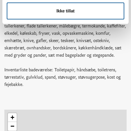
æggedeler, kartoffelskræller, rivejern, hvidløgspresser,
Ikke tillat
proptrækker, dåseåbner, pizzaskærer, isterningebakke, brødkurv,
si, springformssæt, skålesæt, små tallerkener, dybe tallerkener,
tallerkener, flade tallerkener, målebægre, termokande, kaffefilter,
elkedel, køleskab, fryser, vask, opvaskemaskine, komfur,
emhætte, knive, gafler, skeer, teskeer, knivsæt, ostekniv,
skærebræt, ovnhandsker, bordskånere, køkkenhåndklæde, sæt
med gryder og pander, sæt med bageplader og stegepande.
Inventarliste badeværelse: Toiletpapir, håndsæbe, toiletrens,
tørrestativ, gulvklud, spand, støvsuger, støvsugerpose, kost og
fejebakke.
+
−