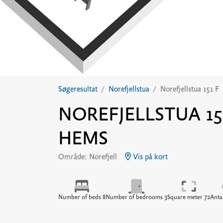
Søgeresultat
Norefjellstua
Norefjellstua 151 F
NOREFJELLSTUA 151
HEMS
Område: Norefjell
Vis på kort
Number of beds 8
Number of bedrooms 3
Square meter 72
Antal