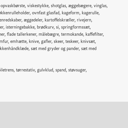
opvaskbørste, viskestykke, shotglas, æggebægere, vinglas,
kkenrulleholder, ovnfast glasfad, kageform, kagerulle,
enredskaber, æggedeler, kartoffelskræller, rivejern,
r, isterningebakke, brødkurv, si, springformssæt,
ner, flade tallerkener, målebægre, termokande, kaffefilter,
fur, emhætte, knive, gafler, skeer, teskeer, knivsæt,
køkkenhåndklæde, sæt med gryder og pander, sæt med
letrens, tørrestativ, gulvklud, spand, støvsuger,