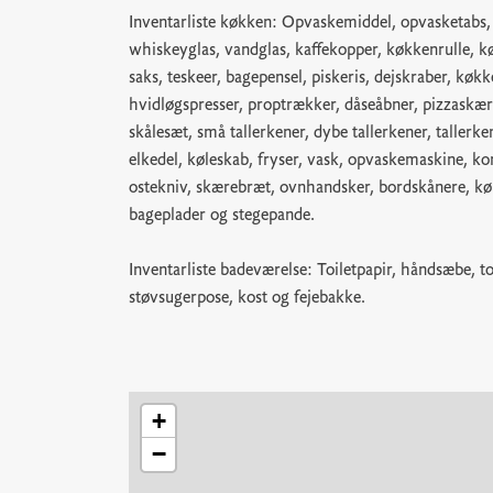
Inventarliste køkken: Opvaskemiddel, opvasketabs, 
whiskeyglas, vandglas, kaffekopper, køkkenrulle, kø
saks, teskeer, bagepensel, piskeris, dejskraber, køkk
hvidløgspresser, proptrækker, dåseåbner, pizzaskære
skålesæt, små tallerkener, dybe tallerkener, tallerke
elkedel, køleskab, fryser, vask, opvaskemaskine, kom
ostekniv, skærebræt, ovnhandsker, bordskånere, 
bageplader og stegepande.
Inventarliste badeværelse: Toiletpapir, håndsæbe, toi
støvsugerpose, kost og fejebakke.
+
−