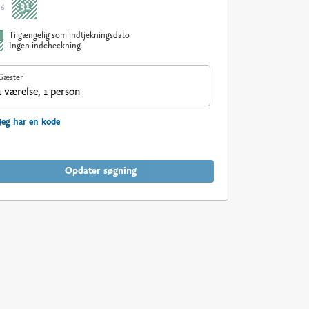
31
36
Tilgængelig som indtjekningsdato
Ingen indcheckning
Gæster
1 værelse, 1 person
Jeg har en kode
Opdater søgning