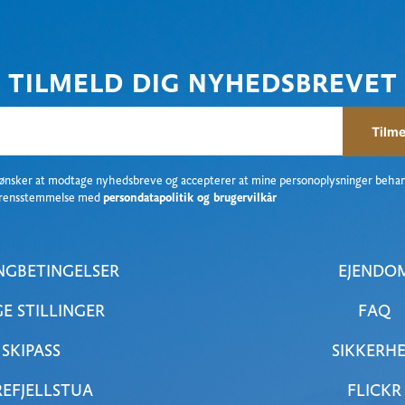
TILMELD DIG NYHEDSBREVET
Tilme
 ønsker at modtage nyhedsbreve og accepterer at mine personoplysninger behan
rensstemmelse med
persondatapolitik og brugervilkår
NGBETINGELSER
EJENDO
GE STILLINGER
FAQ
SKIPASS
SIKKERH
EFJELLSTUA
FLICKR