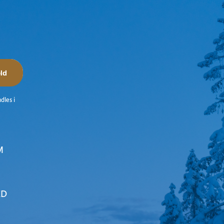
ld
dles i
M
ED