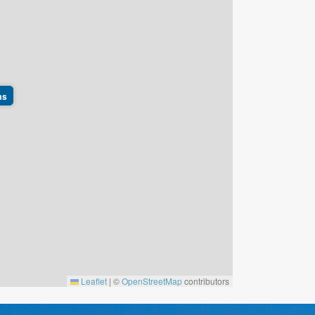
ms
Leaflet
|
©
OpenStreetMap
contributors