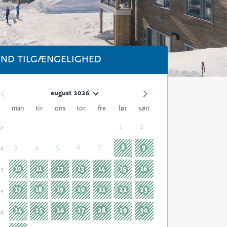
IND TILGÆNGELIGHED
august 2026
man
tir
ons
tor
fre
lør
søn
1
2
31
3
4
5
6
7
8
9
32
10
11
12
13
14
15
16
33
17
18
19
20
21
22
23
34
24
25
26
27
28
29
30
35