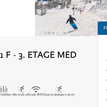
F
 F - 3. ETAGE MED
 toiletter 2
Ski in/ski ud
Gratis WiFi
Close to skislope (<50 m)