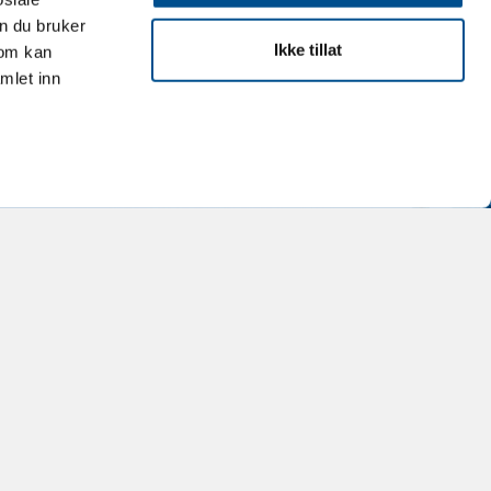
ld
n du bruker
Ikke tillat
som kan
mlet inn
dles i
M
ED
D
NG