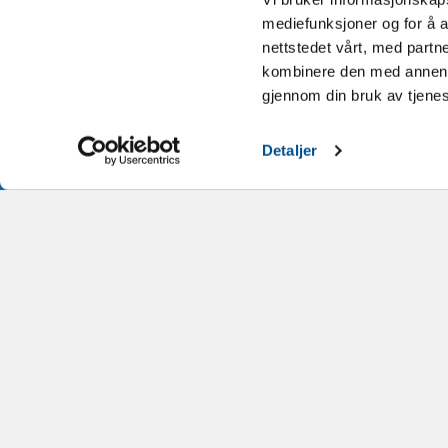
mediefunksjoner og for å a
nettstedet vårt, med part
kombinere den med annen in
Jeg
gjennom din bruk av tjene
ove
Detaljer
BOOKI
LEDI
NOR
NOREF
JOKE
L