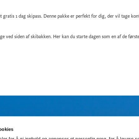
t gratis 1 dag skipass. Denne pakke er perfekt for dig, der vil tage kon
ige ved siden af skibakken. Her kan du starte dagen som en af de først
TILMELD DIG NYHEDSBREVET
ookies
er for å gi innhold og annonser et personlig preg, for å levere s