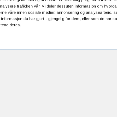
Tilme
nalysere trafikken vår. Vi deler dessuten informasjon om hvorda
nerne våre innen sosiale medier, annonsering og analysearbeid, 
formasjon du har gjort tilgjengelig for dem, eller som de har sa
 ønsker at modtage nyhedsbreve og accepterer at mine personoplysninger behan
stene deres.
rensstemmelse med
persondatapolitik og brugervilkår
NGBETINGELSER
EJENDO
GE STILLINGER
FAQ
SKIPASS
SIKKERH
EFJELLSTUA
FLICKR
JELL SKI & SPA
ÅBENHE
R NOREFJELL
BOMVEI
ANGREND
PARKERI